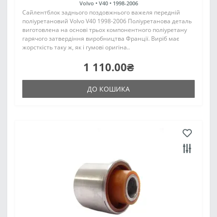
Volvo •
V40 •
1998-2006
Сайлентблок заднього поздовжнього важеля передній
поліуретановий Volvo V40 1998-2006 Поліуретанова деталь
виготовлена на основі трьох компонентного поліуретану
гарячого затвердіння виробництва Франції. Виріб має
жорсткість таку ж, як і гумові оригіна..
1 110.00₴
ДО КОШИКА