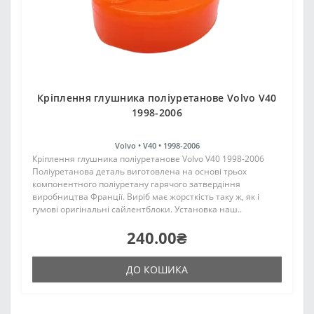
Кріплення глушника поліуретанове Volvo V40
1998-2006
Volvo •
V40 •
1998-2006
Кріплення глушника поліуретанове Volvo V40 1998-2006
Поліуретанова деталь виготовлена на основі трьох
компонентного поліуретану гарячого затвердіння
виробництва Франції. Виріб має жорсткість таку ж, як і
гумові оригінальні сайлентблоки. Установка наш..
240.00₴
ДО КОШИКА