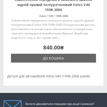
задній правий поліуретановий Volvo V40
1998-2006
Volvo •
V40 •
1998-2006
Сайлентблок переднього нижнього важеля задній правий
поліуретановий Volvo V40 1998-2006 Поліуретанова деталь
виготовлена на основі трьох компонентного поліуретану
гарячого затвердіння виробництва Франції. Виріб має
жорсткість таку ж, як і гумові ориг..
840.00₴
ДО КОШИКА
Деталі для автомобілів Volvo V40 (1998-2006 років)
Хочете дізнаватися першим про акції і знижки?