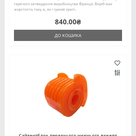
гарячого затвердіння виробництва Франції. Виріб має
жорсткість таку ж, як і гумові оригі..
840.00₴
ДО КОШИКА
Сайлентблок переднього нижнього важеля