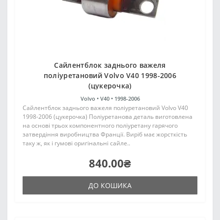
Сайлентблок заднього важеля
поліуретановий Volvo V40 1998-2006
(цукерочка)
Volvo •
V40 •
1998-2006
Сайлентблок заднього важеля поліуретановий Volvo V40
1998-2006 (цукерочка) Поліуретанова деталь виготовлена
на основі трьох компонентного поліуретану гарячого
затвердіння виробництва Франції. Виріб має жорсткість
таку ж, як і гумові оригінальні сайле..
840.00₴
ДО КОШИКА