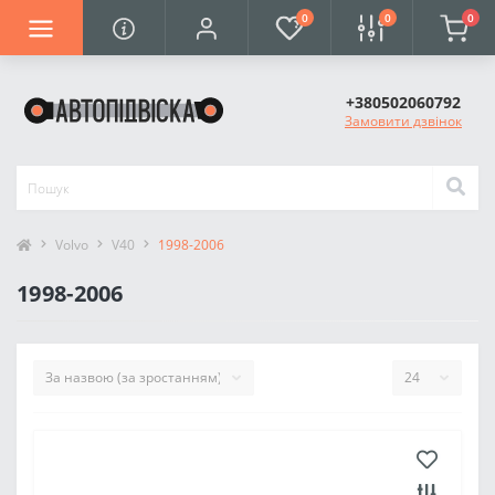
0
0
0
+380502060792
Замовити дзвінок
Volvo
V40
1998-2006
1998-2006