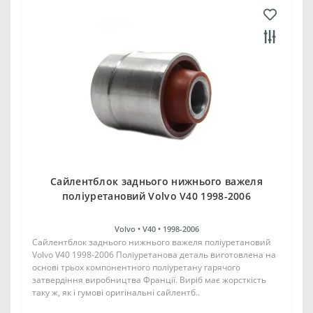
Сайлентблок заднього нижнього важеля
поліуретановий Volvo V40 1998-2006
Volvo •
V40 •
1998-2006
Сайлентблок заднього нижнього важеля поліуретановий
Volvo V40 1998-2006 Поліуретанова деталь виготовлена на
основі трьох компонентного поліуретану гарячого
затвердіння виробництва Франції. Виріб має жорсткість
таку ж, як і гумові оригінальні сайлентб..