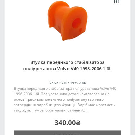
Втулка переднього стабілізатора
поліуретанова Volvo V40 1998-2006 1.6L
Volvo •
V40 •
1998-2006
Втулка переднього стабілізатора поліуретанова Volvo V40
1998-2006 1.6L Поліуретанова деталь виготовлена на
основі трьох компонентного поліуретану гарячого
затвердіння виробництва Франції. Виріб має жорсткість
таку ж, як і гумові оригінальні сайлентбл..
340.00₴