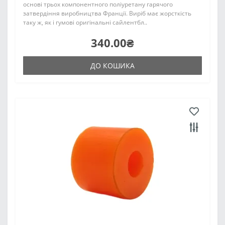
основі трьох компонентного поліуретану гарячого
затвердіння виробництва Франції. Виріб має жорсткість
таку ж, як і гумові оригінальні сайлентбл..
340.00₴
ДО КОШИКА