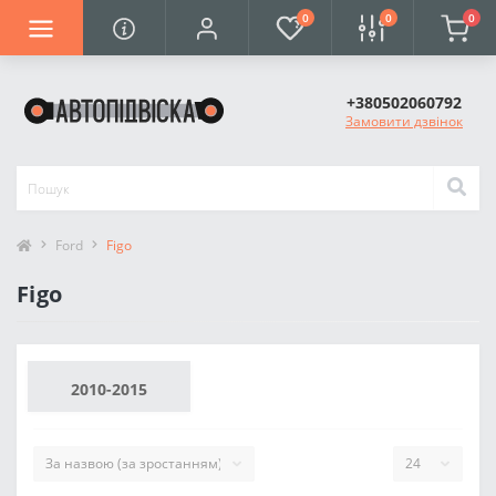
0
0
0
+380502060792
Замовити дзвінок
Ford
Figo
Figo
2010-2015