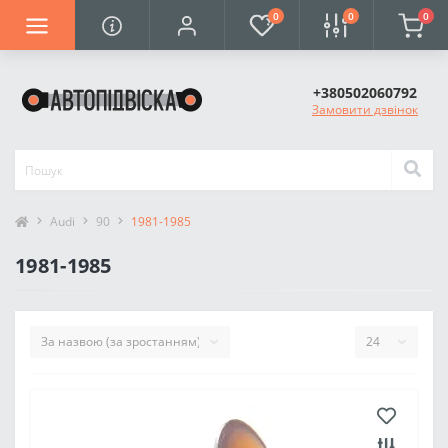
0
0
0
+380502060792
Замовити дзвінок
Audi
90
1981-1985
1981-1985