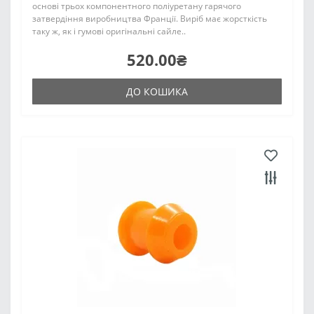
основі трьох компонентного поліуретану гарячого
затвердіння виробництва Франції. Виріб має жорсткість
таку ж, як і гумові оригінальні сайле..
520.00₴
ДО КОШИКА