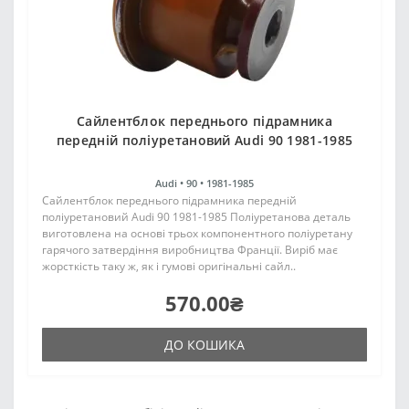
Сайлентблок переднього підрамника
передній поліуретановий Audi 90 1981-1985
Audi •
90 •
1981-1985
Сайлентблок переднього підрамника передній
поліуретановий Audi 90 1981-1985 Поліуретанова деталь
виготовлена на основі трьох компонентного поліуретану
гарячого затвердіння виробництва Франції. Виріб має
жорсткість таку ж, як і гумові оригінальні сайл..
570.00₴
ДО КОШИКА