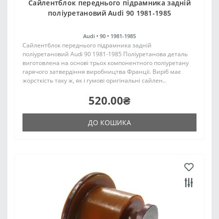
Сайлентблок переднього підрамника задній
поліуретановий Audi 90 1981-1985
Audi •
90 •
1981-1985
Сайлентблок переднього підрамника задній
поліуретановий Audi 90 1981-1985 Поліуретанова деталь
виготовлена на основі трьох компонентного поліуретану
гарячого затвердіння виробництва Франції. Виріб має
жорсткість таку ж, як і гумові оригінальні сайлен..
520.00₴
ДО КОШИКА