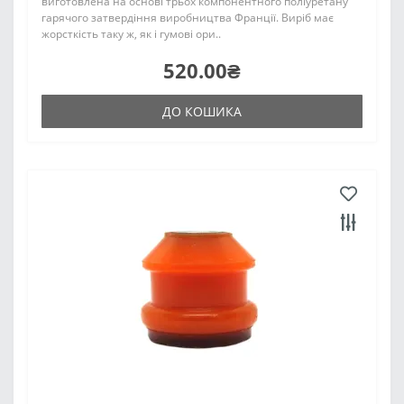
виготовлена на основі трьох компонентного поліуретану
гарячого затвердіння виробництва Франції. Виріб має
жорсткість таку ж, як і гумові ори..
520.00₴
ДО КОШИКА