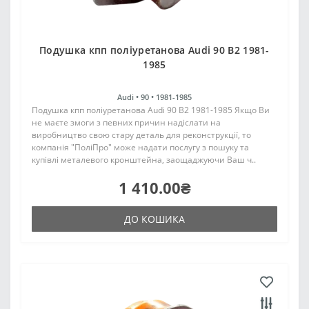
Подушка кпп поліуретанова Audi 90 В2 1981-
1985
Audi •
90 •
1981-1985
Подушка кпп поліуретанова Audi 90 В2 1981-1985 Якщо Ви
не маєте змоги з певних причин надіслати на
виробництво свою стару деталь для реконструкції, то
компанія "ПоліПро" може надати послугу з пошуку та
купівлі металевого кронштейна, заощаджуючи Ваш ч..
1 410.00₴
ДО КОШИКА