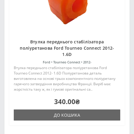
Втулка переднього стабілізатора
поліуретанова Ford Tourneo Connect 2012-
1.6D
Ford •
Tourneo Connect •
2012-
Втулка переднього стабілізатора поліуретанова Ford
Tourneo Connect 2012- 1.6D Поліуретанова деталь
виготовлена на основі трьох компонентного поліуретану
гарячого затвердіння виробництва Франції. Виріб має
жорсткість таку ж, як і гумові оригінальні са..
340.00₴
ДО КОШИКА