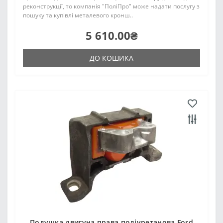
реконструкції, то компанія "ПоліПро" може надати послугу з
пошуку та купівлі металевого кронш..
5 610.00₴
ДО КОШИКА
Подушка двигуна права поліуретанова Ford