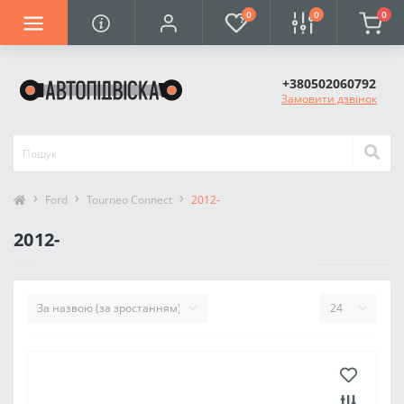
0
0
0
+380502060792
Замовити дзвінок
Ford
Tourneo Connect
2012-
2012-