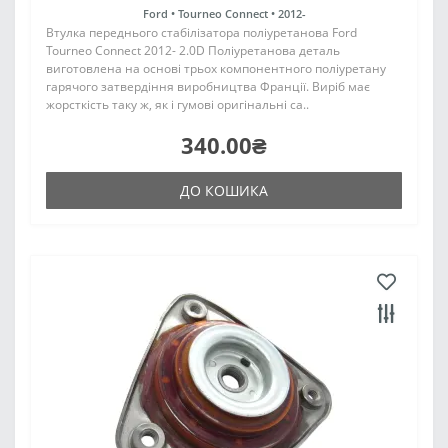
Ford •
Tourneo Connect •
2012-
Втулка переднього стабілізатора поліуретанова Ford
Tourneo Connect 2012- 2.0D Поліуретанова деталь
виготовлена на основі трьох компонентного поліуретану
гарячого затвердіння виробництва Франції. Виріб має
жорсткість таку ж, як і гумові оригінальні са..
340.00₴
ДО КОШИКА