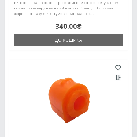
виготовлена на основі трьох компонентного поліуретану
гарячого затвердіння виробництва Франції. Виріб має
жорсткість таку ж, як і гумові оригінальні са..
340.00₴
ДО КОШИКА