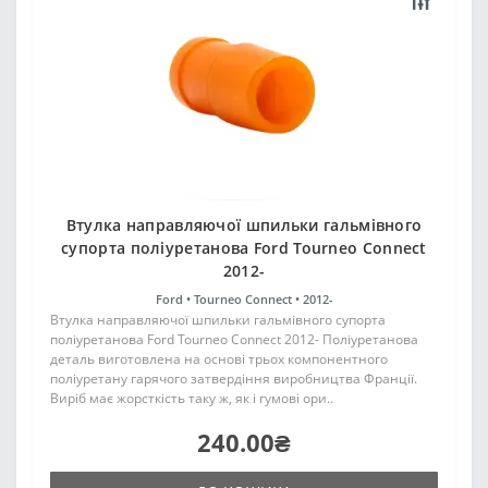
Втулка направляючої шпильки гальмівного
супорта поліуретанова Ford Tourneo Connect
2012-
Ford •
Tourneo Connect •
2012-
Втулка направляючої шпильки гальмівного супорта
поліуретанова Ford Tourneo Connect 2012- Поліуретанова
деталь виготовлена на основі трьох компонентного
поліуретану гарячого затвердіння виробництва Франції.
Виріб має жорсткість таку ж, як і гумові ори..
240.00₴