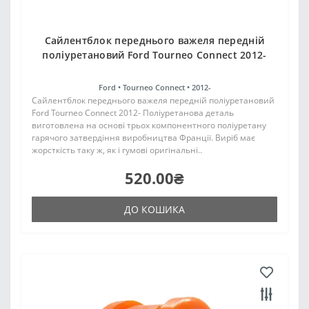
Сайлентблок переднього важеля передній
поліуретановий Ford Tourneo Connect 2012-
Ford •
Tourneo Connect •
2012-
Сайлентблок переднього важеля передній поліуретановий
Ford Tourneo Connect 2012- Поліуретанова деталь
виготовлена на основі трьох компонентного поліуретану
гарячого затвердіння виробництва Франції. Виріб має
жорсткість таку ж, як і гумові оригінальні..
520.00₴
ДО КОШИКА