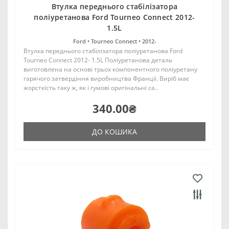
Втулка переднього стабілізатора
поліуретанова Ford Tourneo Connect 2012-
1.5L
Ford •
Tourneo Connect •
2012-
Втулка переднього стабілізатора поліуретанова Ford
Tourneo Connect 2012- 1.5L Поліуретанова деталь
виготовлена на основі трьох компонентного поліуретану
гарячого затвердіння виробництва Франції. Виріб має
жорсткість таку ж, як і гумові оригінальні са..
340.00₴
ДО КОШИКА