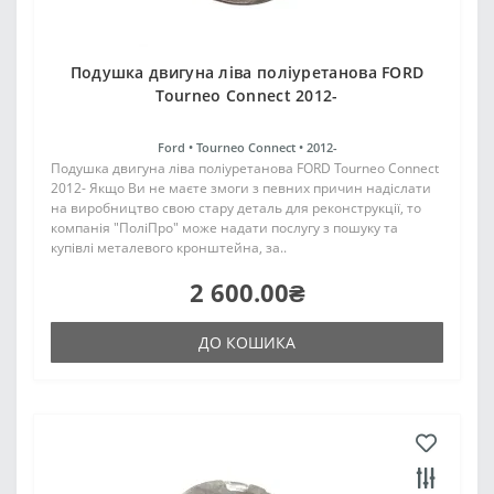
Подушка двигуна ліва поліуретанова FORD
Tourneo Connect 2012-
Ford •
Tourneo Connect •
2012-
Подушка двигуна ліва поліуретанова FORD Tourneo Connect
2012- Якщо Ви не маєте змоги з певних причин надіслати
на виробництво свою стару деталь для реконструкції, то
компанія "ПоліПро" може надати послугу з пошуку та
купівлі металевого кронштейна, за..
2 600.00₴
ДО КОШИКА