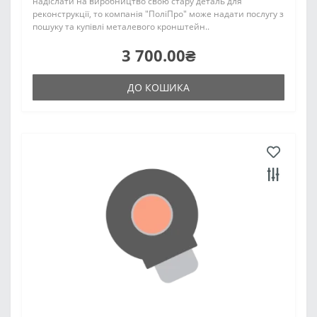
надіслати на виробництво свою стару деталь для
реконструкції, то компанія "ПоліПро" може надати послугу з
пошуку та купівлі металевого кронштейн..
3 700.00₴
ДО КОШИКА