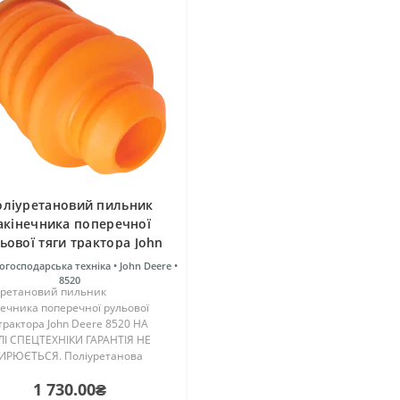
оліуретановий пильник
акінечника поперечної
ьової тяги трактора John
Deere 8520
огосподарська техніка •
John Deere •
8520
уретановий пильник
ечника поперечної рульової
трактора John Deere 8520 НА
ЛІ СПЕЦТЕХНІКИ ГАРАНТІЯ НЕ
РЮЄТЬСЯ. Поліуретанова
ь виготовлена на основі трьох
1 730.00₴
онентного поліуретану