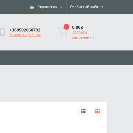
Українська
Особистий кабінет
0.00₴
0
+380502060792
Зробити
Замовити дзвінок
замовлення