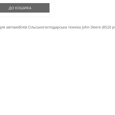
чого затвердіння виробництва
ії. В..
ДО КОШИКА
для автомобілів Сільськогосподарська техніка John Deere (8520 р