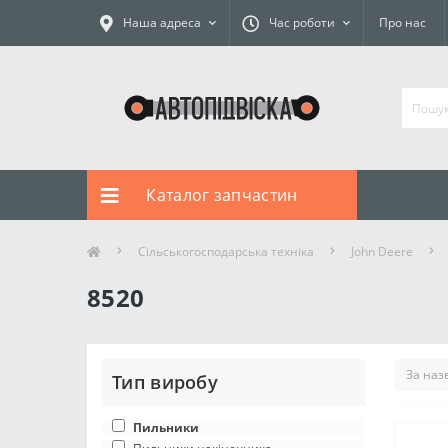
Наша адреса
Час роботи
Про нас
Каталог запчастин
Сільськогосподарська техніка
John Deere
8520
Тип виробу
Пильники