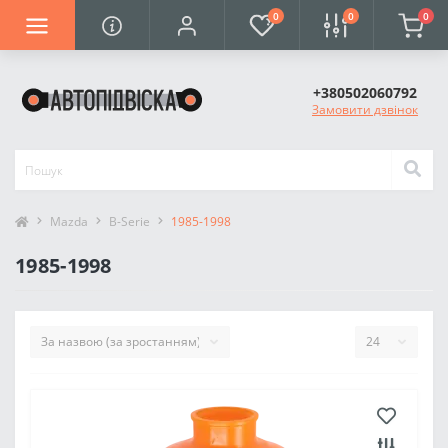
0
0
0
+380502060792
Замовити дзвінок
Mazda
B-Serie
1985-1998
1985-1998