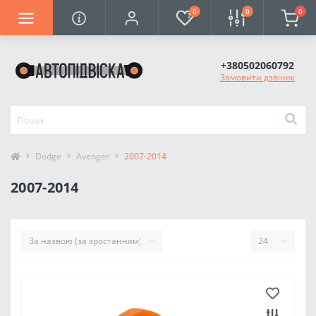
0
0
0
+380502060792
Замовити дзвінок
Dodge
Avenger
2007-2014
2007-2014