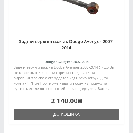
Задній верхній важіль Dodge Avenger 2007-
2014
Dodge •
Avenger •
2007-2014
Задній верхній важіль Dodge Avenger 2007-2014 Якщо Ви
не маєте змоги з певних причин надіслати на
виробництво свою стару деталь для реконструкції, то
компанія "ПоліПро" може надати послугу з пошуку та
купівлі металевого кронштейна, заощаджуючи Ваш ча..
2 140.00₴
ДО КОШИКА