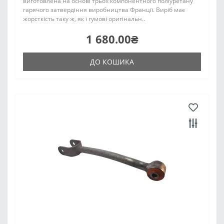
виготовлена на основі трьох компонентного поліуретану
гарячого затвердіння виробництва Франції. Виріб має
жорсткість таку ж, як і гумові оригінальн..
1 680.00₴
ДО КОШИКА