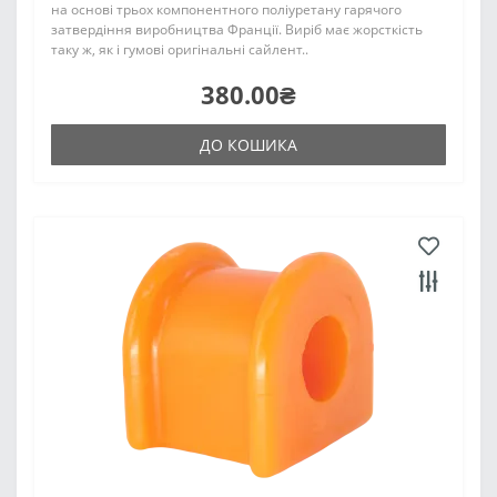
на основі трьох компонентного поліуретану гарячого
затвердіння виробництва Франції. Виріб має жорсткість
таку ж, як і гумові оригінальні сайлент..
380.00₴
ДО КОШИКА