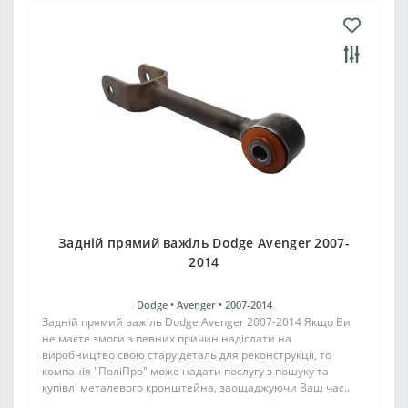
Задній прямий важіль Dodge Avenger 2007-
2014
Dodge •
Avenger •
2007-2014
Задній прямий важіль Dodge Avenger 2007-2014 Якщо Ви
не маєте змоги з певних причин надіслати на
виробництво свою стару деталь для реконструкції, то
компанія "ПоліПро" може надати послугу з пошуку та
купівлі металевого кронштейна, заощаджуючи Ваш час..