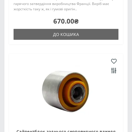
гарячого затвердіння виробництва Франції. Виріб має
жорсткість таку ж, як і гумові оригін..
670.00₴
ДО КОШИКА
Сайлентблок заднього серповидного важеля