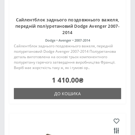
Сайлентблок заднього поздовжнього важеля,
передній поліуретановий Dodge Avenger 2007-
2014
Dodge •
Avenger •
2007-2014
Сайлентблок заднього поздовжнього важеля, передній
поліуретановий Dodge Avenger 2007-2014 Поліуретанова
деталь виготовлена на основі трьох компонентного
поліуретану гарячого затвердіння виробництва Франції.
Виріб має жорсткість таку ж, як і гумові ор..
1 410.00₴
ДО КОШИКА