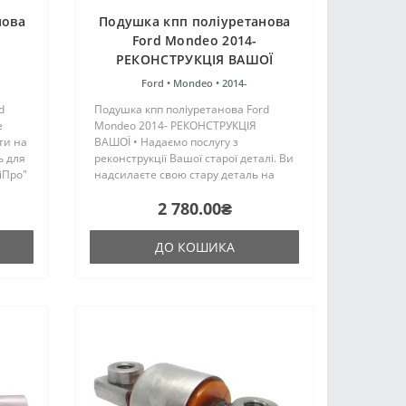
нова
Подушка кпп поліуретанова
Ford Mondeo 2014-
РЕКОНСТРУКЦІЯ ВАШОЇ
Ford •
Mondeo •
2014-
d
Подушка кпп поліуретанова Ford
е
Mondeo 2014- РЕКОНСТРУКЦІЯ
ти на
ВАШОЇ • Надаємо послугу з
ь для
реконструкції Вашої старої деталі. Ви
іПро"
надсилаєте свою стару деталь на
та
реконструкцію, ми виконуємо роботу
2 780.00₴
,
з відновлення та відправляємо Вашу
деталь назад. Поліуретанов..
ДО КОШИКА