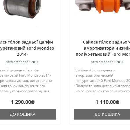
лентблок задньої цапфи
Сайлентблок задньог
іуретановий Ford Mondeo
амортизатора нижні
2014-
поліуретановий Ford Mo
2014-
Ford •
Mondeo •
2014-
Ford •
Mondeo •
2014-
ентблок задньої цапфи
Сайлентблок заднього
ретановий Ford Mondeo 2014-
амортизатора нижній
уретанова деталь виготовлена
поліуретановий Ford Mondeo 20
нові трьох компонентного
Поліуретанова деталь виготов
ретану гарячого затвердіння
на основі трьох компонентного
ництва Франції. Виріб має
поліуретану гарячого затверді
1 290.00₴
1 110.00₴
кість таку ж, як і гумові
виробництва Франції. Виріб ма
нальні сайлентблоки. Установ..
жорсткість таку ж, як і гумові
оригінальні сайлен..
ДО КОШИКА
ДО КОШИКА