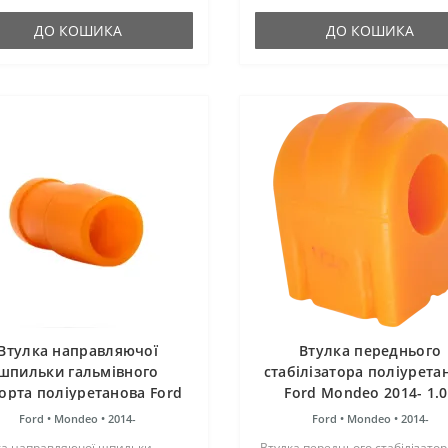
гумові оригінальні
як і гумові оригінальні
нтблоки...
сайлентблоки...
ДО КОШИКА
ДО КОШИКА
Втулка направляючої
Втулка переднього
шпильки гальмівного
стабілізатора поліурета
орта поліуретанова Ford
Ford Mondeo 2014- 1.
Mondeo 2014-
Ford •
Mondeo •
2014-
Ford •
Mondeo •
2014-
ка направляючої шпильки
Втулка переднього стабілізатор