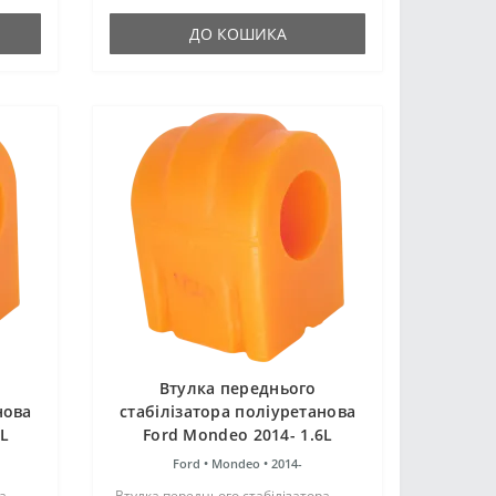
як і гумові оригінальні
сайлентблоки...
ДО КОШИКА
Втулка переднього
нова
стабілізатора поліуретанова
0L
Ford Mondeo 2014- 1.6L
Ford •
Mondeo •
2014-
а
Втулка переднього стабілізатора