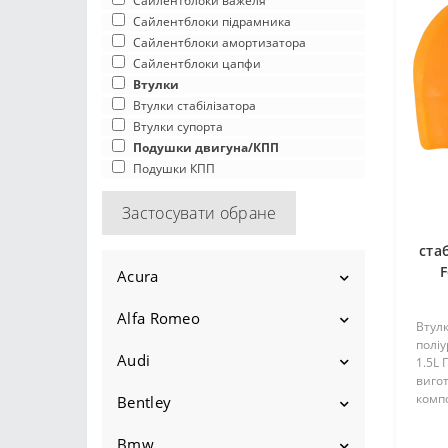
Сайлентблоки важеля
Сайлентблоки підрамника
Сайлентблоки амортизатора
Сайлентблоки цапфи
Втулки
Втулки стабілізатора
Втулки супорта
Подушки двигуна/КПП
Подушки КПП
Застосувати обране
ста
F
Acura
Alfa Romeo
Ilx
Втулк
поліу
2012-2015
Legend
Audi
145
1.5L 
вигот
2015-2022
1986-1995
Mdx
1994-2001
комп
146
Bentley
100
гаря
Франц
2001-2006
Rdx
1994-2001
147
1968-1976
200
Bmw
Bentayga