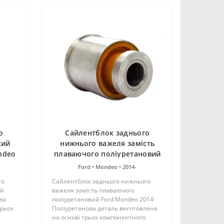
о
Сайлентблок заднього
кий
нижнього важеля замість
ndeo
плаваючого поліуретановий
Ford Mondeo 2014-
Ford •
Mondeo •
2014-
го
Сайлентблок заднього нижнього
ий
важеля замість плаваючого
ва
поліуретановий Ford Mondeo 2014-
трьох
Поліуретанова деталь виготовлена
на основі трьох компонентного