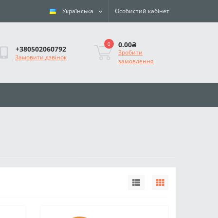
Українська
Особистий кабінет
0.00₴
0
+380502060792
Зробити
Замовити дзвінок
замовлення