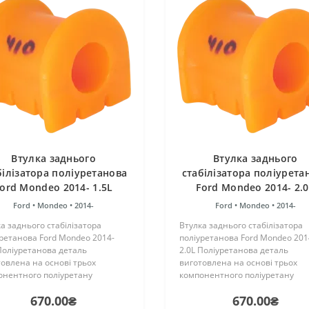
Втулка заднього
Втулка заднього
білізатора поліуретанова
стабілізатора поліурета
ord Mondeo 2014- 1.5L
Ford Mondeo 2014- 2.
Ford •
Mondeo •
2014-
Ford •
Mondeo •
2014-
а заднього стабілізатора
Втулка заднього стабілізатора
ретанова Ford Mondeo 2014-
поліуретанова Ford Mondeo 201
Поліуретанова деталь
2.0L Поліуретанова деталь
овлена на основі трьох
виготовлена на основі трьох
онентного поліуретану
компонентного поліуретану
чого затвердіння виробництва
гарячого затвердіння виробни
670.00₴
670.00₴
ії. Виріб має жорсткість таку ж,
Франції. Виріб має жорсткість т