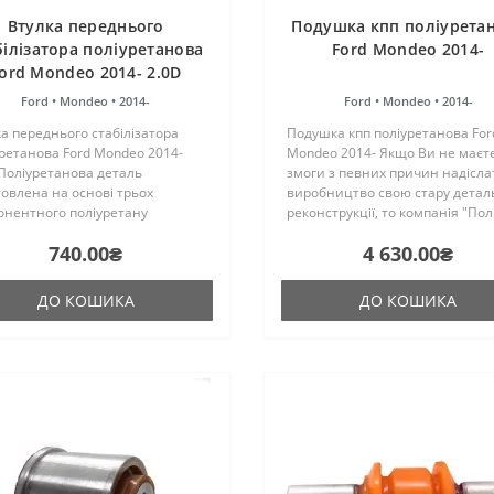
Втулка переднього
Подушка кпп поліурета
білізатора поліуретанова
Ford Mondeo 2014-
ord Mondeo 2014- 2.0D
Ford •
Mondeo •
2014-
Ford •
Mondeo •
2014-
а переднього стабілізатора
Подушка кпп поліуретанова For
ретанова Ford Mondeo 2014-
Mondeo 2014- Якщо Ви не маєт
Поліуретанова деталь
змоги з певних причин надісла
овлена на основі трьох
виробництво свою стару детал
онентного поліуретану
реконструкції, то компанія "Пол
чого затвердіння виробництва
може надати послугу з пошуку 
740.00₴
4 630.00₴
ії. Виріб має жорсткість таку ж,
купівлі металевого кронштейна
гумові оригінальні сайлентблок..
заощаджуючи Ваш час...
ДО КОШИКА
ДО КОШИКА