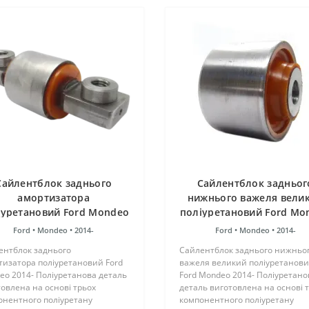
Сайлентблок заднього
Сайлентблок задньог
амортизатора
нижнього важеля вели
іуретановий Ford Mondeo
поліуретановий Ford Mo
2014-
2014-
Ford •
Mondeo •
2014-
Ford •
Mondeo •
2014-
ентблок заднього
Сайлентблок заднього нижньо
тизатора поліуретановий Ford
важеля великий поліуретанов
eo 2014- Поліуретанова деталь
Ford Mondeo 2014- Поліуретано
овлена на основі трьох
деталь виготовлена на основі 
онентного поліуретану
компонентного поліуретану