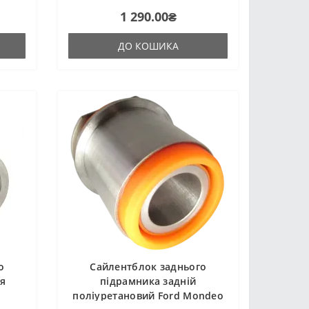
цтва
поліуретану гарячого затвердіння
1 290.00₴
аку ж,
виробництва Франції. Виріб має
жорсткість таку ж, як і гумові ори..
ДО КОШИКА
о
Сайлентблок заднього
я
підрамника задній
поліуретановий Ford Mondeo