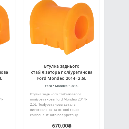
Втулка заднього
нова
стабілізатора поліуретанова
0L
Ford Mondeo 2014- 2.5L
Ford •
Mondeo •
2014-
Втулка заднього стабілізатора
4-
поліуретанова Ford Mondeo 2014-
2.5L Поліуретанова деталь
виготовлена на основі трьох
компонентного поліуретану
цтва
гарячого затвердіння виробництва
670.00₴
аку ж,
Франції. Виріб має жорсткість таку ж,