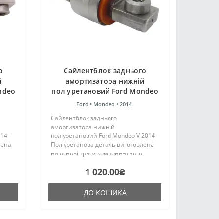
о
Сайлентблок заднього
й
амортизатора нижній
ndeo
поліуретановий Ford Mondeo
V 2014-
Ford •
Mondeo •
2014-
Сайлентблок заднього
амортизатора нижній
14-
поліуретановий Ford Mondeo V 2014-
лена
Поліуретанова деталь виготовлена
на основі трьох компонентного
ння
поліуретану гарячого затвердіння
1 020.00₴
є
виробництва Франції. Виріб має
жорсткість таку ж, як і гумові
оригінальні сайл..
ДО КОШИКА