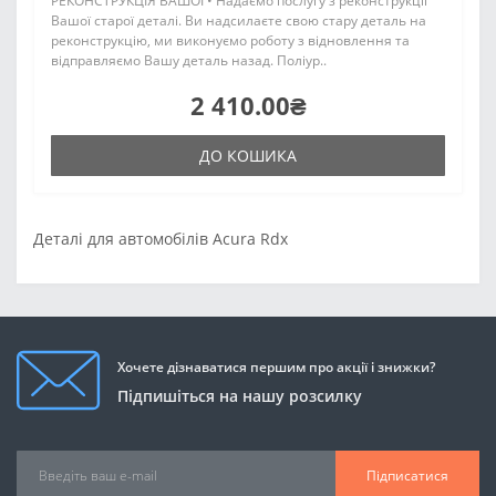
РЕКОНСТРУКЦІЯ ВАШОЇ • Надаємо послугу з реконструкції
Вашої старої деталі. Ви надсилаєте свою стару деталь на
реконструкцію, ми виконуємо роботу з відновлення та
відправляємо Вашу деталь назад. Поліур..
2 410.00₴
ДО КОШИКА
Деталі для автомобілів Acura Rdx
Хочете дізнаватися першим про акції і знижки?
Підпишіться на нашу розсилку
Підписатися