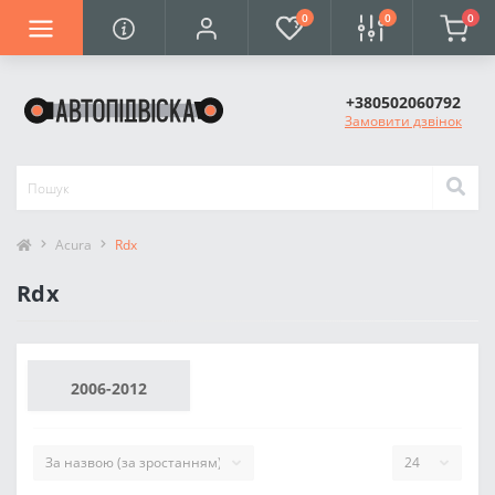
0
0
0
+380502060792
Замовити дзвінок
Acura
Rdx
Rdx
2006-2012