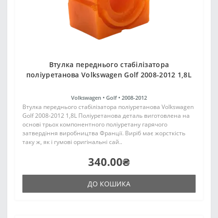
Втулка переднього стабілізатора
поліуретанова Volkswagen Golf 2008-2012 1,8L
Volkswagen •
Golf •
2008-2012
Втулка переднього стабілізатора поліуретанова Volkswagen
Golf 2008-2012 1,8L Поліуретанова деталь виготовлена на
основі трьох компонентного поліуретану гарячого
затвердіння виробництва Франції. Виріб має жорсткість
таку ж, як і гумові оригінальні сай..
340.00₴
ДО КОШИКА