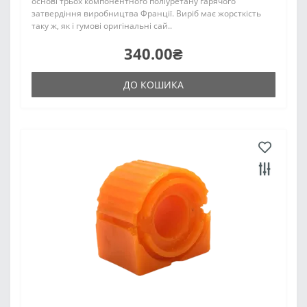
основі трьох компонентного поліуретану гарячого
затвердіння виробництва Франції. Виріб має жорсткість
таку ж, як і гумові оригінальні сай..
340.00₴
ДО КОШИКА