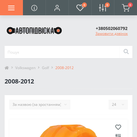
0
0
0
+380502060792
Замовити дзвінок
Volkswagen
Golf
2008-2012
2008-2012