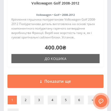
Volkswagen Golf 2008-2012
Volkswagen •
Golf •
2008-2012
Кріплення глушника поліуретанове Volkswagen Golf 2008-
2012 Поліуретанова деталь виготовлена на основі трьох
компонентного поліуретану гарячого затвердіння
виробництва Франції. Виріб має жорсткість таку ж, як і
гумові оригінальні сайлентблоки. Установ..
400.00₴
ДО КОШИКА
Показати ще
1
2
3
4
5
6
>