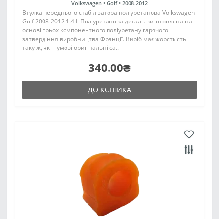
Volkswagen •
Golf •
2008-2012
Втулка переднього стабілізатора поліуретанова Volkswagen
Golf 2008-2012 1.4 L Поліуретанова деталь виготовлена на
основі трьох компонентного поліуретану гарячого
затвердіння виробництва Франції. Виріб має жорсткість
таку ж, як і гумові оригінальні са..
340.00₴
ДО КОШИКА