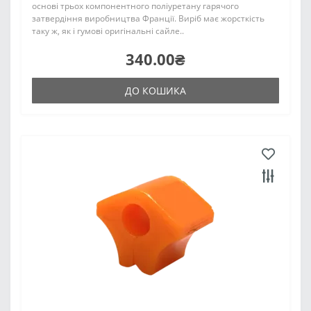
основі трьох компонентного поліуретану гарячого
затвердіння виробництва Франції. Виріб має жорсткість
таку ж, як і гумові оригінальні сайле..
340.00₴
ДО КОШИКА