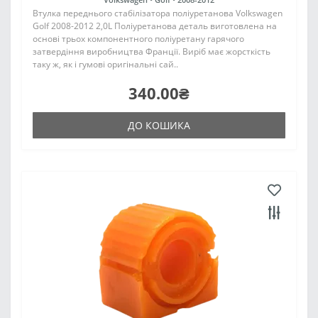
Втулка переднього стабілізатора поліуретанова Volkswagen
Golf 2008-2012 2,0L Поліуретанова деталь виготовлена на
основі трьох компонентного поліуретану гарячого
затвердіння виробництва Франції. Виріб має жорсткість
таку ж, як і гумові оригінальні сай..
340.00₴
ДО КОШИКА