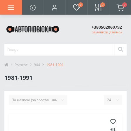
0
0
0
+380502060792
Замовити дзвінок
Porsche
944
1981-1991
1981-1991