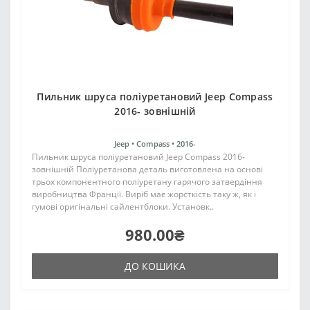
Пильник шруса поліуретановий Jeep Compass
2016- зовнішній
Jeep •
Compass •
2016-
Пильник шруса поліуретановий Jeep Compass 2016-
зовнішній Поліуретанова деталь виготовлена на основі
трьох компонентного поліуретану гарячого затвердіння
виробництва Франції. Виріб має жорсткість таку ж, як і
гумові оригінальні сайлентблоки. Установк..
980.00₴
ДО КОШИКА