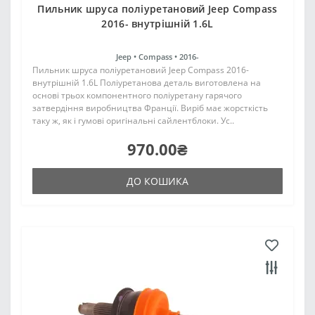
Пильник шруса поліуретановий Jeep Compass
2016- внутрішній 1.6L
Jeep •
Compass •
2016-
Пильник шруса поліуретановий Jeep Compass 2016-
внутрішній 1.6L Поліуретанова деталь виготовлена на
основі трьох компонентного поліуретану гарячого
затвердіння виробництва Франції. Виріб має жорсткість
таку ж, як і гумові оригінальні сайлентблоки. Ус..
970.00₴
ДО КОШИКА