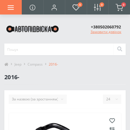
0
0
0
+380502060792
Замовити дзвінок
Jeep
Compass
2016-
2016-