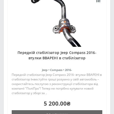
Передній стабілізатор Jeep Compass 2016-
втулки ВВАРЕНІ в стабілізатор
Jeep •
Compass •
2016-
Передній стабілізатор Jeep Compass 2016- втулки ВВАРЕНІ в
стабілізатор Інвестуйте гроші розумно у свій автомобіль –
скористайтесь послугою з реконструкції стабілізатора від
компанії "ПоліПро"! Тепер не потрібно купувати новий
стабілізатор у зборі за ..
5 200.00₴