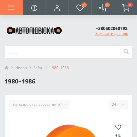
0
0
0
+380502060792
Замовити дзвінок
Nissan
Safari
1980–1986
1980–1986