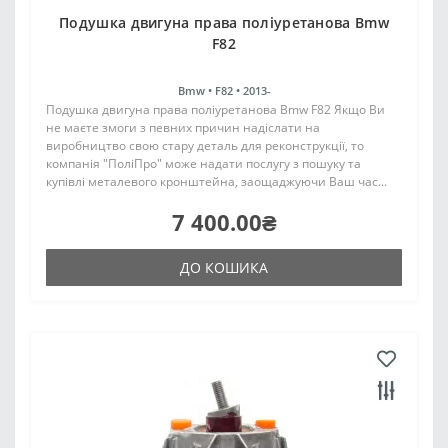
Подушка двигуна права поліуретанова Bmw
F82
Bmw •
F82 •
2013-
Подушка двигуна права поліуретанова Bmw F82 Якщо Ви
не маєте змоги з певних причин надіслати на
виробництво свою стару деталь для реконструкції, то
компанія "ПоліПро" може надати послугу з пошуку та
купівлі металевого кронштейна, заощаджуючи Ваш час...
7 400.00₴
ДО КОШИКА