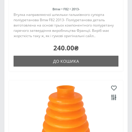
Bmw •
F82 •
2013-
Втулка направляючої шпильки гальмівного супорта
поліуретанова Bmw F82 2013- Поліуретанова деталь
виготовлена на основі трьох компонентного поліуретану
гарячого затвердіння виробництва Франції. Виріб має
жорсткість таку ж, як і гумові оригінальні сайл..
240.00₴
ДО КОШИКА