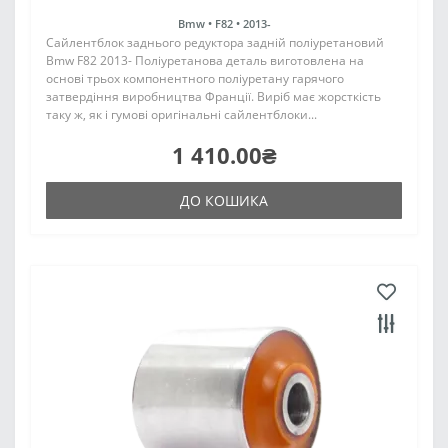
Bmw •
F82 •
2013-
Сайлентблок заднього редуктора задній поліуретановий
Bmw F82 2013- Поліуретанова деталь виготовлена на
основі трьох компонентного поліуретану гарячого
затвердіння виробництва Франції. Виріб має жорсткість
таку ж, як і гумові оригінальні сайлентблоки...
1 410.00₴
ДО КОШИКА