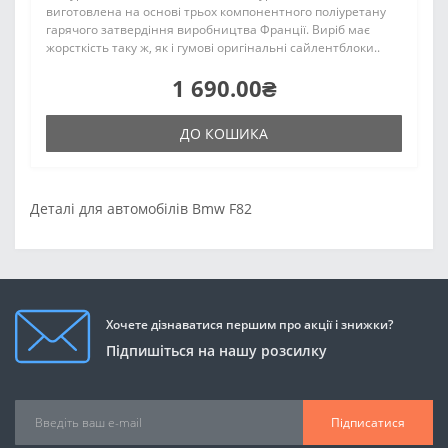
виготовлена на основі трьох компонентного поліуретану
гарячого затвердіння виробництва Франції. Виріб має
жорсткість таку ж, як і гумові оригінальні сайлентблоки..
1 690.00₴
ДО КОШИКА
Деталі для автомобілів Bmw F82
Хочете дізнаватися першим про акції і знижки?
Підпишіться на нашу розсилку
Підписатися