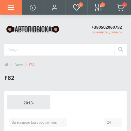
0
0
0
+380502060792
Замовити дзвінок
Bmw
F82
F82
2013-