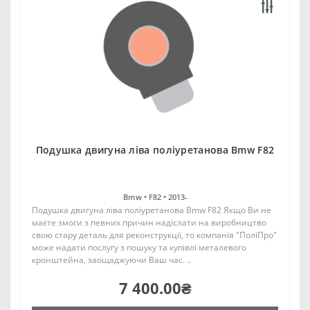
Подушка двигуна ліва поліуретанова Bmw F82
Bmw •
F82 •
2013-
Подушка двигуна ліва поліуретанова Bmw F82 Якщо Ви не
маєте змоги з певних причин надіслати на виробництво
свою стару деталь для реконструкції, то компанія "ПоліПро"
може надати послугу з пошуку та купівлі металевого
кронштейна, заощаджуючи Ваш час. ..
7 400.00₴