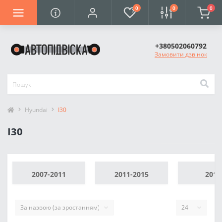
0
0
0
+380502060792
Замовити дзвінок
Hyundai
I30
I30
2007-2011
2011-2015
2016