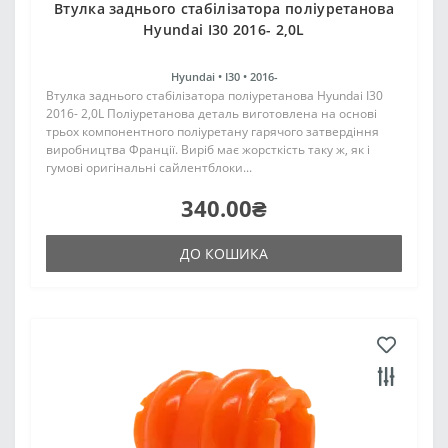
Втулка заднього стабілізатора поліуретанова
Hyundai I30 2016- 2,0L
Hyundai •
I30 •
2016-
Втулка заднього стабілізатора поліуретанова Hyundai I30
2016- 2,0L Поліуретанова деталь виготовлена на основі
трьох компонентного поліуретану гарячого затвердіння
виробництва Франції. Виріб має жорсткість таку ж, як і
гумові оригінальні сайлентблоки...
340.00₴
ДО КОШИКА