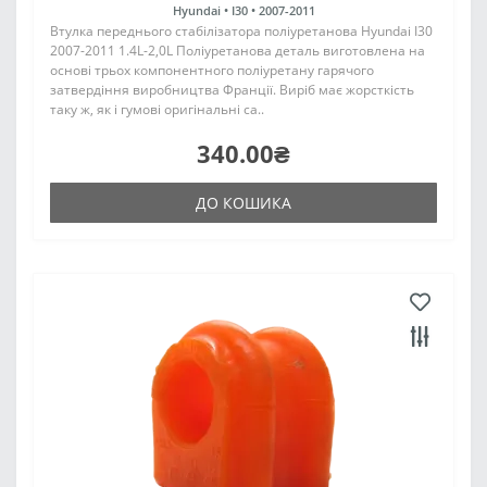
Hyundai •
I30 •
2007-2011
Втулка переднього стабілізатора поліуретанова Hyundai I30
2007-2011 1.4L-2,0L Поліуретанова деталь виготовлена на
основі трьох компонентного поліуретану гарячого
затвердіння виробництва Франції. Виріб має жорсткість
таку ж, як і гумові оригінальні са..
340.00₴
ДО КОШИКА