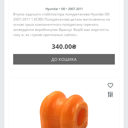
Hyundai •
I30 •
2007-2011
Втулка заднього стабілізатора поліуретанова Hyundai I30
2007-2011 1.6CRDi Поліуретанова деталь виготовлена на
основі трьох компонентного поліуретану гарячого
затвердіння виробництва Франції. Виріб має жорсткість
таку ж, як і гумові оригінальні сайлен..
340.00₴
ДО КОШИКА