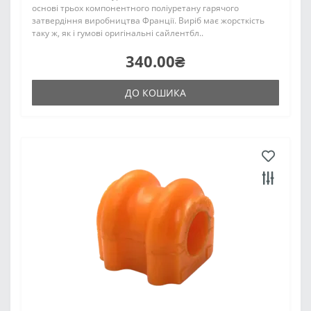
основі трьох компонентного поліуретану гарячого
затвердіння виробництва Франції. Виріб має жорсткість
таку ж, як і гумові оригінальні сайлентбл..
340.00₴
ДО КОШИКА