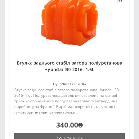
Втулка заднього стабілізатора поліуретанова
Hyundai I30 2016- 1.6L
Hyundai •
I30 •
2016-
Втулка заднього стабілізатора поліуретанова Hyundai I30
2016- 1.6L Поліуретанова деталь виготовлена на основі
трьох компонентного поліуретану гарячого затвердіння
виробництва Франції. Виріб має жорсткість таку ж, як і
гумові оригінальні сайлентблоки...
340.00₴
ДО КОШИКА