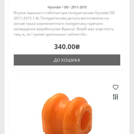
Hyundai •
I30 •
2011-2015
Втулка заднього стабілізатора поліуретанова Hyundai I30
2011-2015 1.4L Поліуретанова деталь виготовлена на
основі трьох компонентного поліуретану гарячого
затвердіння виробництва Франції. Виріб має жорсткість
таку ж, як і гумові оригінальні сайлентбл..
340.00₴
ДО КОШИКА