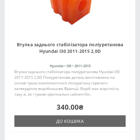
Втулка заднього стабілізатора поліуретанова
Hyundai I30 2011-2015 2,0D
Hyundai •
I30 •
2011-2015
Втулка заднього стабілізатора поліуретанова Hyundai I30
2011-2015 2,0D Поліуретанова деталь виготовлена на
основі трьох компонентного поліуретану гарячого
затвердіння виробництва Франції. Виріб має жорсткість
таку ж, як і гумові оригінальні сайлентбл..
340.00₴
ДО КОШИКА