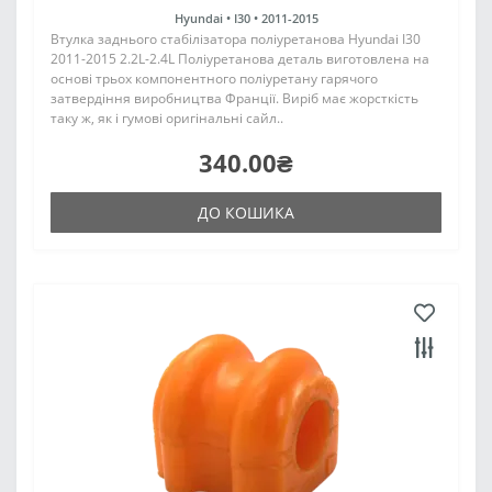
Hyundai •
I30 •
2011-2015
Втулка заднього стабілізатора поліуретанова Hyundai I30
2011-2015 2.2L-2.4L Поліуретанова деталь виготовлена на
основі трьох компонентного поліуретану гарячого
затвердіння виробництва Франції. Виріб має жорсткість
таку ж, як і гумові оригінальні сайл..
340.00₴
ДО КОШИКА