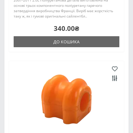
2007-2011 2.0L Поліуретанова деталь виготовлена на
основі трьох компонентного поліуретану гарячого
затвердіння виробництва Франції. Виріб має жорсткість
таку ж, як і гумові оригінальні сайлентбл..
340.00₴
ДО КОШИКА