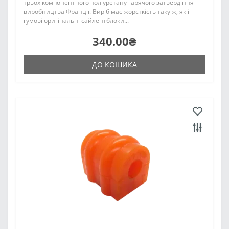
трьох компонентного поліуретану гарячого затвердіння
виробництва Франції. Виріб має жорсткість таку ж, як і
гумові оригінальні сайлентблоки...
340.00₴
ДО КОШИКА