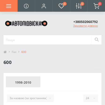
0
0
0
+380502060792
Замовити дзвінок
Fiat
600
600
1998-2010