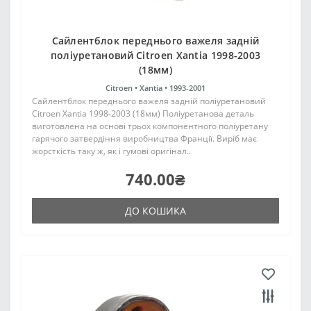
Сайлентблок переднього важеля задній
поліуретановий Citroen Xantia 1998-2003
(18мм)
Citroen •
Xantia •
1993-2001
Сайлентблок переднього важеля задній поліуретановий
Citroen Xantia 1998-2003 (18мм) Поліуретанова деталь
виготовлена на основі трьох компонентного поліуретану
гарячого затвердіння виробництва Франції. Виріб має
жорсткість таку ж, як і гумові оригінал..
740.00₴
ДО КОШИКА