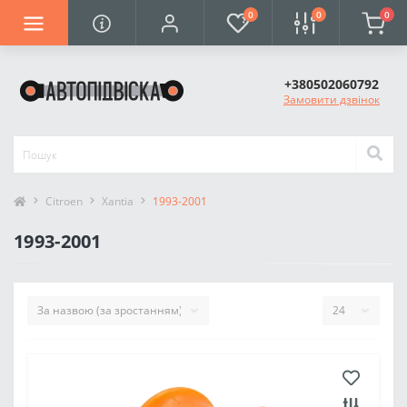
0
0
0
+380502060792
Замовити дзвінок
Citroen
Xantia
1993-2001
1993-2001