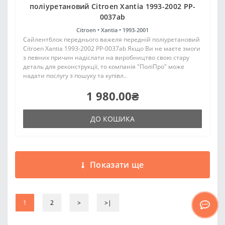
поліуретановий Citroen Xantia 1993-2002 PP-
0037ab
Citroen •
Xantia •
1993-2001
Сайлентблок переднього важеля передній поліуретановий
Citroen Xantia 1993-2002 PP-0037ab Якщо Ви не маєте змоги
з певних причин надіслати на виробництво свою стару
деталь для реконструкції, то компанія "ПоліПро" може
надати послугу з пошуку та купівл..
1 980.00₴
ДО КОШИКА
Показати ще
1
2
>
>|