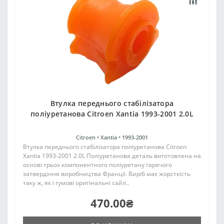
Втулка переднього стабілізатора
поліуретанова Citroen Xantia 1993-2001 2.0L
Citroen •
Xantia •
1993-2001
Втулка переднього стабілізатора поліуретанова Citroen
Xantia 1993-2001 2.0L Поліуретанова деталь виготовлена на
основі трьох компонентного поліуретану гарячого
затвердіння виробництва Франції. Виріб має жорсткість
таку ж, як і гумові оригінальні сайл..
470.00₴