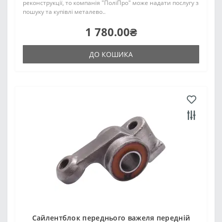
реконструкції, то компанія "ПоліПро" може надати послугу з
пошуку та купівлі металево..
1 780.00₴
ДО КОШИКА
Сайлентблок переднього важеля передній