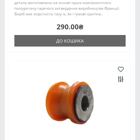
деталь виготовлена на основі трьох компонентного
поліуретану гарячого затвердіння виробництва Франції.
Виріб має жорсткість таку ж, як і гумові оригіна..
290.00₴
ДО КОШИКА