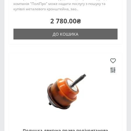
компанія "ПоліПро" може надати послугу з пошуку та
купівлі металевого кронштейна, зао..
2 780.00₴
ДО КОШИКА
Подушка двигуна права поліуретанова