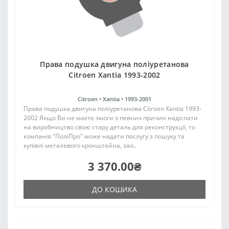
Права подушка двигуна поліуретанова
Citroen Xantia 1993-2002
Citroen •
Xantia •
1993-2001
Права подушка двигуна поліуретанова Citroen Xantia 1993-
2002 Якщо Ви не маєте змоги з певних причин надіслати
на виробництво свою стару деталь для реконструкції, то
компанія "ПоліПро" може надати послугу з пошуку та
купівлі металевого кронштейна, зао..
3 370.00₴
ДО КОШИКА