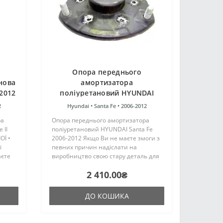
Опора переднього
нова
амортизатора
-2012
поліуретановий HYUNDAI
Ї
Santa Fe 2006-2012
2
Hyundai •
Santa Fe •
2006-2012
ра
Опора переднього амортизатора
 II
поліуретановий HYUNDAI Santa Fe
ОЇ •
2006-2012 Якщо Ви не маєте змоги з
ї
певних причин надіслати на
аєте
виробництво свою стару деталь для
укцію,
реконструкції, то компанія "ПоліПро"
2 410.00₴
лення
може надати послугу з пошуку та
купівлі металевого крон..
ДО КОШИКА