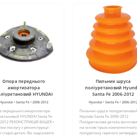
Опора переднього
Пильник шруса
амортизатора
поліуретановий Hyund
оліуретановий HYUNDAI
Santa Fe 2006-2012
Santa Fe 2006-2012
Hyundai •
Santa Fe •
2006-2012
Hyundai •
Santa Fe •
2006-201
РЕКОНСТРУКЦІЯ ВАШОЇ
а переднього амортизатора
Пильник шруса поліуретанови
уретановий HYUNDAI Santa Fe
Hyundai Santa Fe 2006-2012
-2012 РЕКОНСТРУКЦІЯ ВАШОЇ •
Поліуретанова деталь виготов
мо послугу з реконструкції
на основі трьох компонентного
 старої деталі. Ви надсилаєте
поліуретану гарячого затверді