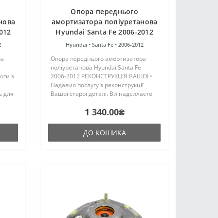
Опора переднього
нова
амортизатора поліуретанова
012
Hyundai Santa Fe 2006-2012
РЕКОНСТРУКЦІЯ ВАШОЇ
2
Hyundai •
Santa Fe •
2006-2012
ра
Опора переднього амортизатора
поліуретанова Hyundai Santa Fe
оги з
2006-2012 РЕКОНСТРУКЦІЯ ВАШОЇ •
Надаємо послугу з реконструкції
ь для
Вашої старої деталі. Ви надсилаєте
іПро"
свою стару деталь на реконструкцію,
1 340.00₴
та
ми виконуємо роботу з відновлення
та відправляємо Вашу..
ДО КОШИКА