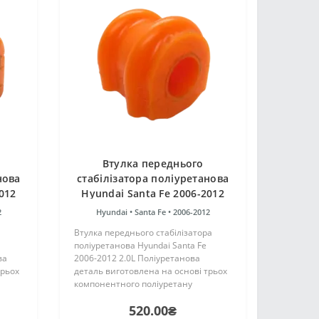
Втулка переднього
нова
стабілізатора поліуретанова
012
Hyundai Santa Fe 2006-2012
2.0L
2
Hyundai •
Santa Fe •
2006-2012
Втулка переднього стабілізатора
поліуретанова Hyundai Santa Fe
ва
2006-2012 2.0L Поліуретанова
трьох
деталь виготовлена на основі трьох
компонентного поліуретану
цтва
гарячого затвердіння виробництва
520.00₴
аку ж,
Франції. Виріб має жорсткість таку ж,