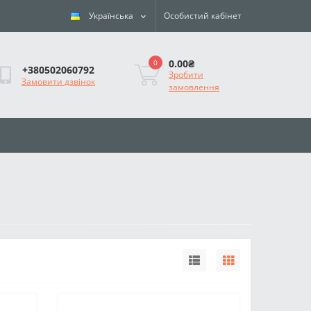
Українська
Особистий кабінет
0.00₴
0
+380502060792
Зробити
Замовити дзвінок
замовлення