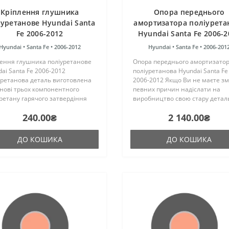
Кріплення глушника
Опора переднього
іуретанове Hyundai Santa
амортизатора поліурета
Fe 2006-2012
Hyundai Santa Fe 2006-2
Hyundai •
Santa Fe •
2006-2012
Hyundai •
Santa Fe •
2006-201
лення глушника поліуретанове
Опора переднього амортизато
ai Santa Fe 2006-2012
поліуретанова Hyundai Santa Fe
уретанова деталь виготовлена
2006-2012 Якщо Ви не маєте зм
нові трьох компонентного
певних причин надіслати на
ретану гарячого затвердіння
виробництво свою стару детал
ництва Франції. Виріб має
реконструкції, то компанія "Пол
240.00₴
2 140.00₴
кість таку ж, як і гумові
може надати послугу з пошуку 
нальні сайлентблоки. Устано..
купівлі металевого кронш..
ДО КОШИКА
ДО КОШИКА