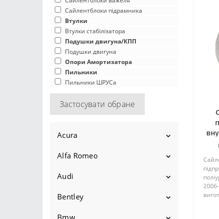
Сайлентблоки важеля
Сайлентблоки підрамника
Втулки
Втулки стабілізатора
Подушки двигуна/КПП
Подушки двигуна
Опори Амортизатора
Пильники
Пильники ШРУСа
Застосувати обране
вну
Acura
Hy
Alfa Romeo
Ilx
Cайл
підп
2012-2015
Legend
Audi
145
поліу
2006-
2015-2022
1986-1995
Mdx
1994-2001
вигот
146
Bentley
100
комп
гаря
2001-2006
Rdx
1994-2001
147
1968-1976
200
Bmw
Bentayga