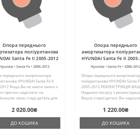
Опора переднього
Опора переднього
ртизатора поліуретанова
амортизатора поліурета
DAI Santa Fe II 2005-2012
HYUNDAI Santa Fe II 2005
РЕКОНСТРУКЦІЯ ВАШО
Hyundai •
Santa Fe •
2006-2012
Hyundai •
Santa Fe •
2006-201
а переднього амортизатора
Опора переднього амортизато
ретанова HYUNDAI Santa Fe II
поліуретанова HYUNDAI Santa Fe
2012 Якщо Ви не маєте змоги з
2005-2012 РЕКОНСТРУКЦІЯ ВАШ
их причин надіслати на
Надаємо послугу з реконструкці
бництво свою стару деталь для
Вашої старої деталі. Ви надсил
струкції, то компанія "ПоліПро"
свою стару деталь на реконстр
2 020.00₴
1 220.00₴
надати послугу з пошуку та
ми виконуємо роботу з віднов
лі металевого кр..
та відправляємо В..
ДО КОШИКА
ДО КОШИКА