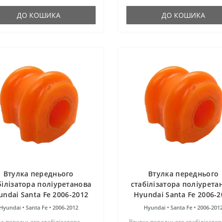
ії. Виріб має жорсткість таку ж,
як і гумові оригінальні с..
умо..
ДО КОШИКА
ДО КОШИКА
Втулка переднього
Втулка переднього
білізатора поліуретанова
стабілізатора поліурета
undai Santa Fe 2006-2012
Hyundai Santa Fe 2006-2
2.0L-2.9L
2.7L
Hyundai •
Santa Fe •
2006-2012
Hyundai •
Santa Fe •
2006-201
а переднього стабілізатора
Втулка переднього стабілізатор