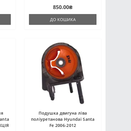
є
гарячого затвердіння виробництва
850.00₴
Франції. Виріб має жорсткість таку ж,
як і гумові оригінальні сайлентб..
ДО КОШИКА
ня
Подушка двигуна ліва
anta
поліуретанова Hyundai Santa
КЦІЯ
Fe 2006-2012