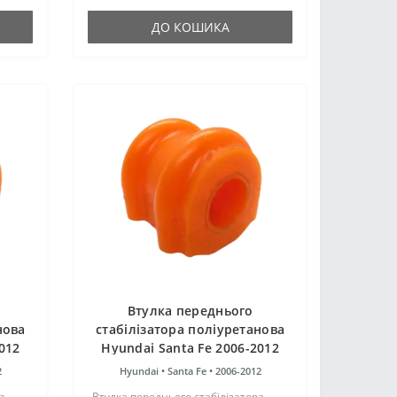
як і гумові оригінальні са..
ДО КОШИКА
Втулка переднього
нова
стабілізатора поліуретанова
012
Hyundai Santa Fe 2006-2012
3.3L
2
Hyundai •
Santa Fe •
2006-2012
а
Втулка переднього стабілізатора