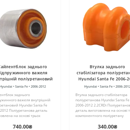
Cайлентблок заднього
Втулка заднього
підпружинного важеля
стабілізатора поліурета
трішній поліуретановий
Hyundai Santa Fe 2006-2
undai Santa Fe 2006-2012
2.2CRDi
Hyundai •
Santa Fe •
2006-2012
Hyundai •
Santa Fe •
2006-201
ентблок заднього
Втулка заднього стабілізатора
ружинного важеля внутрішній
поліуретанова Hyundai Santa Fe
ретановий Hyundai Santa Fe
2006-2012 2.2CRDi Поліуретано
2012 Поліуретанова деталь
деталь виготовлена на основі 
овлена на основі трьох
компонентного поліуретану
онентного поліуретану
гарячого затвердіння виробни
740.00₴
340.00₴
чого затвердіння виробництва
Франції. Виріб має жорсткість т