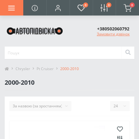
0
0
0
+380502060792
Замовити дзвінок
Chrysler
Pt Cruiser
2000-2010
2000-2010