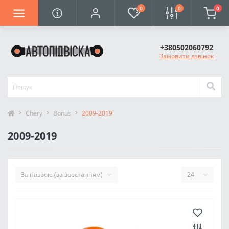
0
0
0
+380502060792
Замовити дзвінок
Chery
Bonus
2009-2019
2009-2019