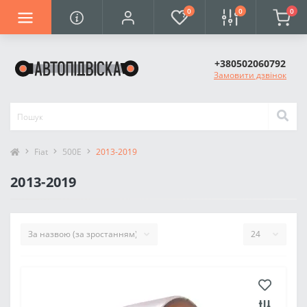
0
0
0
+380502060792
Замовити дзвінок
Fiat
500E
2013-2019
2013-2019