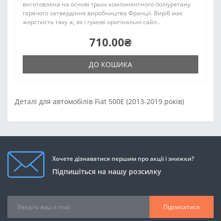
виготовлена на основі трьох компонентного поліуретану
гарячого затвердіння виробництва Франції. Виріб має
жорсткість таку ж, як і гумові оригінальні сайл..
710.00₴
ДО КОШИКА
Деталі для автомобілів Fiat 500E (2013-2019 років)
Хочете дізнаватися першим про акції і знижки?
Підпишіться на нашу розсилку
Підписатися