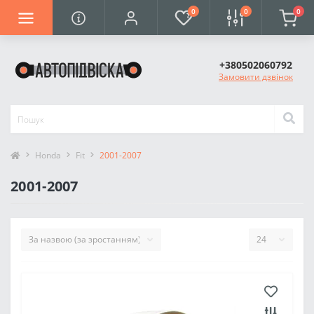
0
0
0
+380502060792
Замовити дзвінок
Honda
Fit
2001-2007
2001-2007