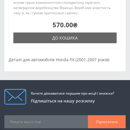
основі трьох компонентного поліуретану гарячого
затвердіння виробництва Франції. Виріб має жорсткість
таку ж, як і гумові оригінальні сайлен..
570.00₴
ДО КОШИКА
Деталі для автомобілів Honda Fit (2001-2007 років)
Хочете дізнаватися першим про акції і знижки?
Підпишіться на нашу розсилку
Підписатися