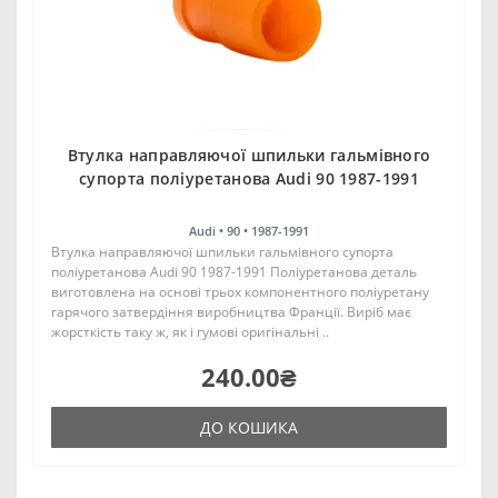
Втулка направляючої шпильки гальмівного
супорта поліуретанова Audi 90 1987-1991
Audi •
90 •
1987-1991
Втулка направляючої шпильки гальмівного супорта
поліуретанова Audi 90 1987-1991 Поліуретанова деталь
виготовлена на основі трьох компонентного поліуретану
гарячого затвердіння виробництва Франції. Виріб має
жорсткість таку ж, як і гумові оригінальні ..
240.00₴
ДО КОШИКА