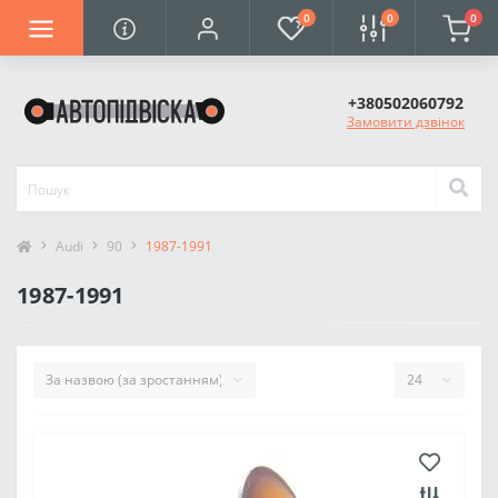
0
0
0
+380502060792
Замовити дзвінок
Audi
90
1987-1991
1987-1991