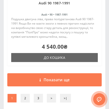
Audi 90 1987-1991
Audi •
90 •
1987-1991
Подушка двигуна ліва, права поліуретанова Audi 90 1987-
1991 Якщо Ви не маєте змоги з певних причин надіслати
на виробництво свою стару деталь для реконструкції, то
компанія "ПоліПро" може надати послугу з пошуку та
купівлі металевого кронштейна, заощ..
4 540.00₴
ДО КОШИКА
Показати ще
1
2
3
>
>|