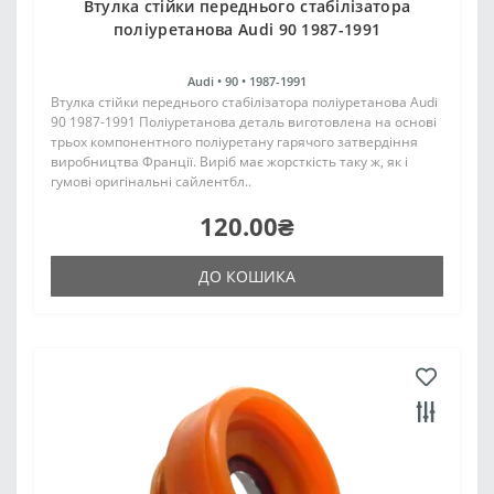
Втулка стійки переднього стабілізатора
поліуретанова Audi 90 1987-1991
Audi •
90 •
1987-1991
Втулка стійки переднього стабілізатора поліуретанова Audi
90 1987-1991 Поліуретанова деталь виготовлена на основі
трьох компонентного поліуретану гарячого затвердіння
виробництва Франції. Виріб має жорсткість таку ж, як і
гумові оригінальні сайлентбл..
120.00₴
ДО КОШИКА