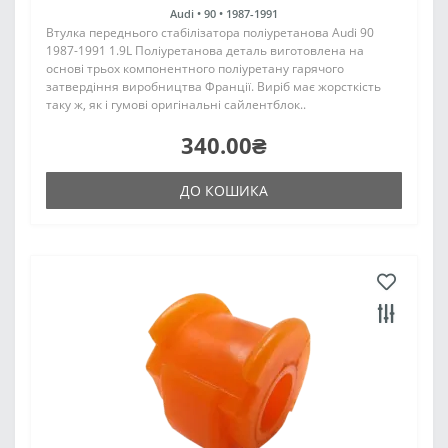
Audi •
90 •
1987-1991
Втулка переднього стабілізатора поліуретанова Audi 90
1987-1991 1.9L Поліуретанова деталь виготовлена на
основі трьох компонентного поліуретану гарячого
затвердіння виробництва Франції. Виріб має жорсткість
таку ж, як і гумові оригінальні сайлентблок..
340.00₴
ДО КОШИКА