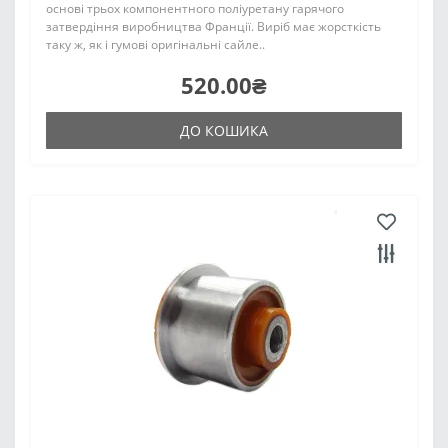
основі трьох компонентного поліуретану гарячого
затвердіння виробництва Франції. Виріб має жорсткість
таку ж, як і гумові оригінальні сайле..
520.00₴
ДО КОШИКА