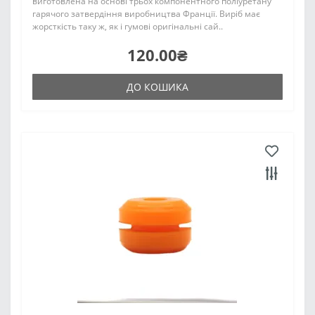
виготовлена на основі трьох компонентного поліуретану
гарячого затвердіння виробництва Франції. Виріб має
жорсткість таку ж, як і гумові оригінальні сай..
120.00₴
ДО КОШИКА