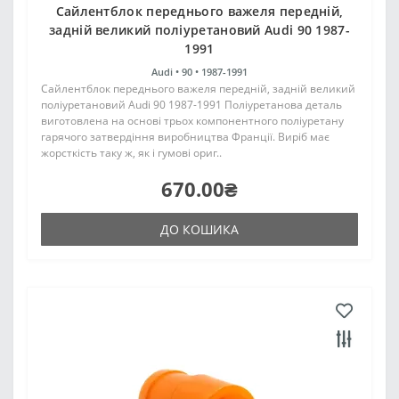
Cайлентблок переднього важеля передній,
задній великий поліуретановий Audi 90 1987-
1991
Audi •
90 •
1987-1991
Cайлентблок переднього важеля передній, задній великий
поліуретановий Audi 90 1987-1991 Поліуретанова деталь
виготовлена на основі трьох компонентного поліуретану
гарячого затвердіння виробництва Франції. Виріб має
жорсткість таку ж, як і гумові ориг..
670.00₴
ДО КОШИКА