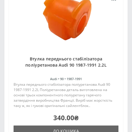
Втулка переднього стабілізатора
поліуретанова Audi 90 1987-1991 2.2L
Audi •
90 •
1987-1991
Втулка переднього стабілізатора поліуретанова Audi 90
1987-1991 2.2L Поліуретанова деталь виготовлена на
основі трьох компонентного поліуретану гарячого
затвердіння виробництва Франції. Виріб має жорсткість
таку ж, як і гумові оригінальні сайлентблок..
340.00₴
ДО КОШИКА