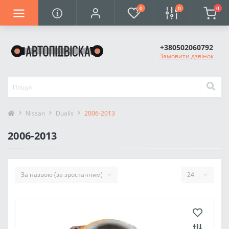
0
0
0
+380502060792
Замовити дзвінок
Nissan
Dualis
2006-2013
2006-2013