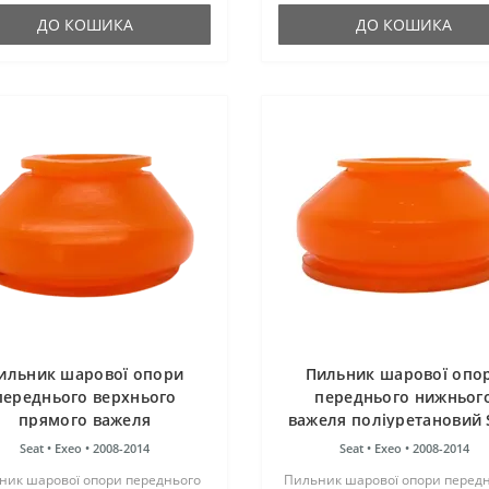
ДО КОШИКА
ДО КОШИКА
ильник шарової опори
Пильник шарової опо
переднього верхнього
переднього нижньог
прямого важеля
важеля поліуретановий 
ліуретановий Seat Exeo
Exeo 2008-2014
Seat •
Exeo •
2008-2014
Seat •
Exeo •
2008-2014
2008-2014
ник шарової опори переднього
Пильник шарової опори перед