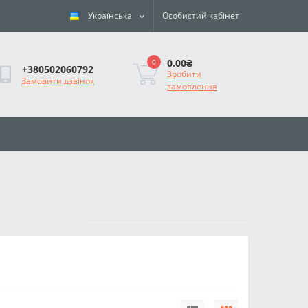
Українська
Особистий кабінет
0.00₴
0
+380502060792
Зробити
Замовити дзвінок
замовлення