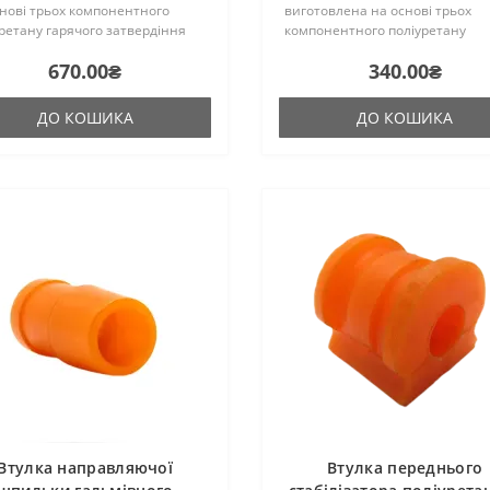
нові трьох компонентного
виготовлена на основі трьох
ретану гарячого затвердіння
компонентного поліуретану
ництва Франції. Виріб має
гарячого затвердіння виробни
670.00₴
340.00₴
кість таку ж, як і гумові
Франції. Виріб має жорсткість т
нальні сайлентблок..
як і гумові оригінальні сайлентб
ДО КОШИКА
ДО КОШИКА
Втулка направляючої
Втулка переднього