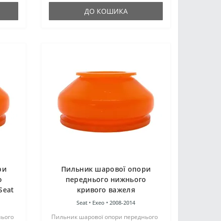
ДО КОШИКА
ри
Пильник шарової опори
о
переднього нижнього
Seat
кривого важеля
поліуретановий Seat Exeo
Seat •
Exeo •
2008-2014
2008-2014
нього
Пильник шарової опори переднього