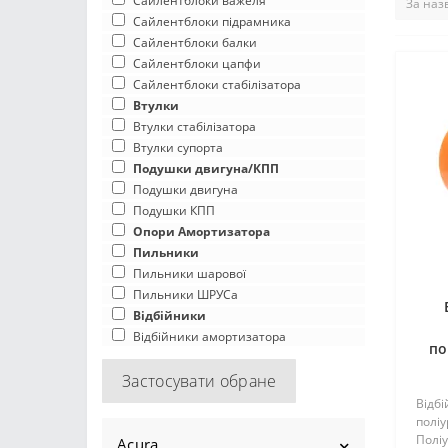
Сайлентблоки важеля
Сайлентблоки підрамника
Сайлентблоки балки
Сайлентблоки цапфи
Сайлентблоки стабілізатора
Втулки
Втулки стабілізатора
Втулки супорта
Подушки двигуна/КПП
Подушки двигуна
Подушки КПП
Опори Амортизатора
Пильники
Пильники шарової
Пильники ШРУСа
Відбійники
Відбійники амортизатора
по
Застосувати обране
Відб
поліу
Полі
Acura