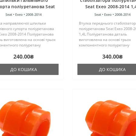
шпильки гальмівного
стабілізатора поліурета
орта поліуретанова Seat
Seat Exeo 2008-2014 1,
Exeo 2008-2014
Seat •
Exeo •
2008-2014
Seat •
Exeo •
2008-2014
ка направляючої шпильки
Втулка переднього стабілізатор
івного супорта поліуретанова
поліуретанова Seat Exeo 2008-
Exeo 2008-2014 Поліуретанова
1,4L Поліуретанова деталь
ь виготовлена на основі трьох
виготовлена на основі трьох
онентного поліуретану
компонентного поліуретану
чого затвердіння виробництва
гарячого затвердіння виробни
240.00₴
340.00₴
ії. Виріб має жорсткість таку ж,
Франції. Виріб має жорсткість т
гумові оригінальн..
як і гумові оригінальні сайлентб
ДО КОШИКА
ДО КОШИКА