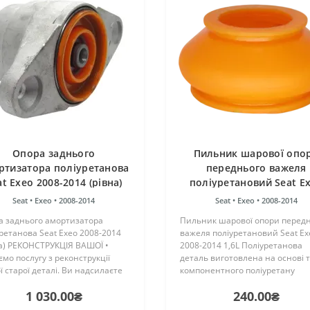
Опора заднього
Пильник шарової опо
ртизатора поліуретанова
переднього важеля
at Exeo 2008-2014 (рівна)
поліуретановий Seat E
РЕКОНСТРУКЦІЯ ВАШОЇ
2008-2014 1,6L
Seat •
Exeo •
2008-2014
Seat •
Exeo •
2008-2014
а заднього амортизатора
Пильник шарової опори перед
ретанова Seat Exeo 2008-2014
важеля поліуретановий Seat Ex
на) РЕКОНСТРУКЦІЯ ВАШОЇ •
2008-2014 1,6L Поліуретанова
мо послугу з реконструкції
деталь виготовлена на основі 
 старої деталі. Ви надсилаєте
компонентного поліуретану
стару деталь на реконструкцію,
гарячого затвердіння виробни
1 030.00₴
240.00₴
иконуємо роботу з відновлення
Франції. Виріб має жорсткість т
дправляємо Вашу ..
як і гумові оригінальні ..