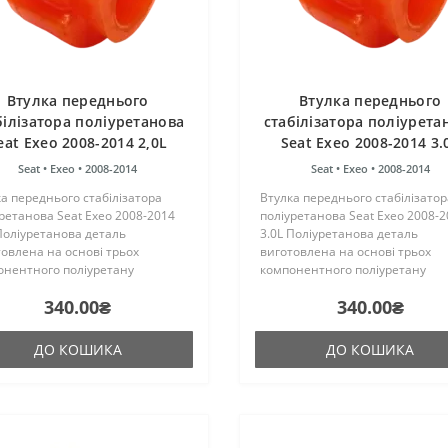
Втулка переднього
Втулка переднього
білізатора поліуретанова
стабілізатора поліурета
eat Exeo 2008-2014 2,0L
Seat Exeo 2008-2014 3.
Seat •
Exeo •
2008-2014
Seat •
Exeo •
2008-2014
а переднього стабілізатора
Втулка переднього стабілізатор
ретанова Seat Exeo 2008-2014
поліуретанова Seat Exeo 2008-
Поліуретанова деталь
3.0L Поліуретанова деталь
овлена на основі трьох
виготовлена на основі трьох
онентного поліуретану
компонентного поліуретану
чого затвердіння виробництва
гарячого затвердіння виробни
340.00₴
340.00₴
ії. Виріб має жорсткість таку ж,
Франції. Виріб має жорсткість т
гумові оригінальні сайлентбл..
як і гумові оригінальні сайлентб
ДО КОШИКА
ДО КОШИКА