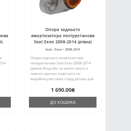
Опора заднього
нова
амортизатора поліуретанова
0L
Seat Exeo 2008-2014 (рівна)
Seat •
Exeo •
2008-2014
а
Опора заднього амортизатора
2014
поліуретанова Seat Exeo 2008-2014
(рівна) Якщо Ви не маєте змоги з
певних причин надіслати на
виробництво свою стару деталь для
цтва
реконструкції, то компанія "ПоліПро"
1 690.00₴
аку ж,
може надати послугу з пошуку та
л..
купівлі металевого кроншт..
ДО КОШИКА