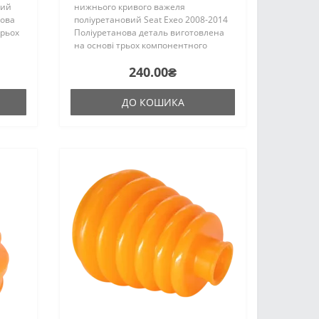
вий
нижнього кривого важеля
нова
поліуретановий Seat Exeo 2008-2014
трьох
Поліуретанова деталь виготовлена
на основі трьох компонентного
цтва
поліуретану гарячого затвердіння
240.00₴
аку ж,
виробництва Франції. Виріб має
жорсткість таку ж, як і гумові ..
ДО КОШИКА