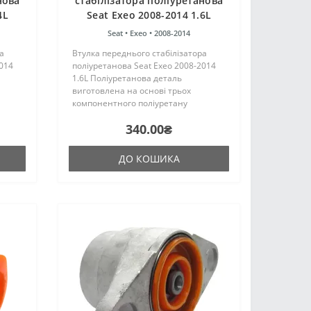
нова
стабілізатора поліуретанова
4L
Seat Exeo 2008-2014 1.6L
Seat •
Exeo •
2008-2014
а
Втулка переднього стабілізатора
2014
поліуретанова Seat Exeo 2008-2014
1.6L Поліуретанова деталь
виготовлена на основі трьох
компонентного поліуретану
цтва
гарячого затвердіння виробництва
340.00₴
аку ж,
Франції. Виріб має жорсткість таку ж,
л..
як і гумові оригінальні сайлентбл..
ДО КОШИКА