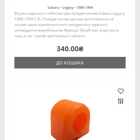
Subaru •
Legacy •
1989-1994
Втулка заднього стабілізатора поліуретанова Subaru Legacy
1989-1994 2.5L Поліуретанова деталь виготовлена на
основі трьох компонентного поліуретану гарячого
затвердіння виробництва Франції. Виріб має жорсткість
таку ж, як і гумові оригінальні сайлент..
340.00₴
ДО КОШИКА