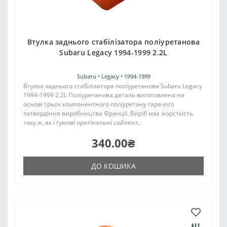
Втулка заднього стабілізатора поліуретанова
Subaru Legacy 1994-1999 2.2L
Subaru •
Legacy •
1994-1999
Втулка заднього стабілізатора поліуретанова Subaru Legacy
1994-1999 2.2L Поліуретанова деталь виготовлена на
основі трьох компонентного поліуретану гарячого
затвердіння виробництва Франції. Виріб має жорсткість
таку ж, як і гумові оригінальні сайлент..
340.00₴
ДО КОШИКА