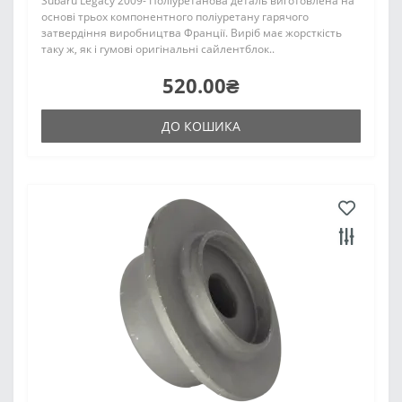
Subaru Legacy 2009- Поліуретанова деталь виготовлена на
основі трьох компонентного поліуретану гарячого
затвердіння виробництва Франції. Виріб має жорсткість
таку ж, як і гумові оригінальні сайлентблок..
520.00₴
ДО КОШИКА