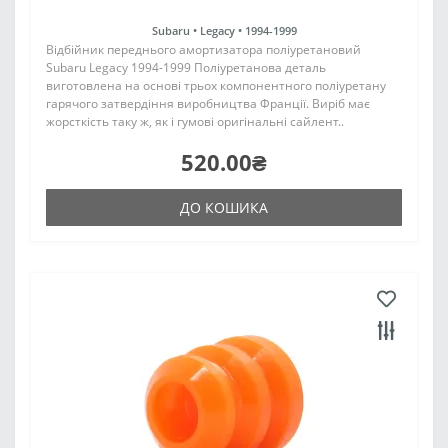
Subaru •
Legacy •
1994-1999
Відбійник переднього амортизатора поліуретановий
Subaru Legacy 1994-1999 Поліуретанова деталь
виготовлена на основі трьох компонентного поліуретану
гарячого затвердіння виробництва Франції. Виріб має
жорсткість таку ж, як і гумові оригінальні сайлент..
520.00₴
ДО КОШИКА