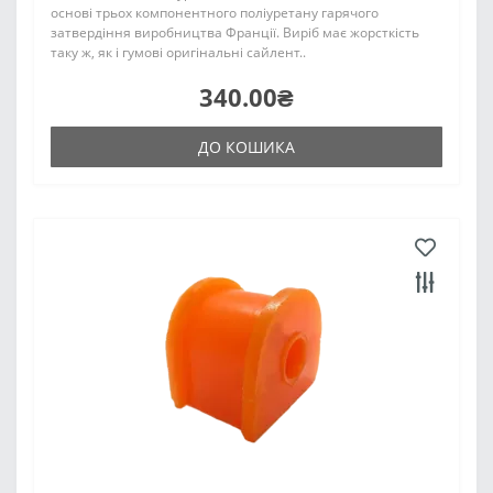
основі трьох компонентного поліуретану гарячого
затвердіння виробництва Франції. Виріб має жорсткість
таку ж, як і гумові оригінальні сайлент..
340.00₴
ДО КОШИКА