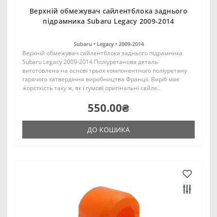
Верхній обмежувач сайлентблока заднього
підрамника Subaru Legacy 2009-2014
Subaru •
Legacy •
2009-2014
Верхній обмежувач сайлентблока заднього підрамника
Subaru Legacy 2009-2014 Поліуретанова деталь
виготовлена на основі трьох компонентного поліуретану
гарячого затвердіння виробництва Франції. Виріб має
жорсткість таку ж, як і гумові оригінальні сайле..
550.00₴
ДО КОШИКА