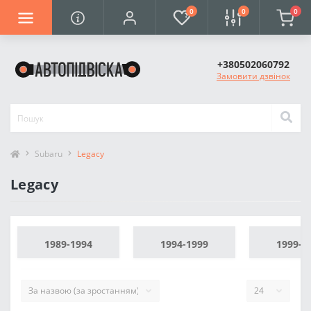
0
0
0
+380502060792
Замовити дзвінок
Subaru
Legacy
Legacy
1989-1994
1994-1999
1999-2