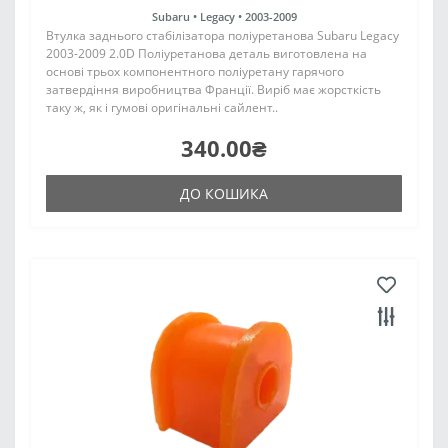
Subaru •
Legacy •
2003-2009
Втулка заднього стабілізатора поліуретанова Subaru Legacy
2003-2009 2.0D Поліуретанова деталь виготовлена на
основі трьох компонентного поліуретану гарячого
затвердіння виробництва Франції. Виріб має жорсткість
таку ж, як і гумові оригінальні сайлент..
340.00₴
ДО КОШИКА