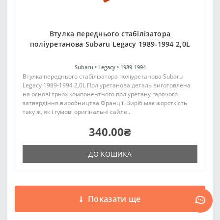
Втулка переднього стабілізатора
поліуретанова Subaru Legacy 1989-1994 2,0L
Subaru •
Legacy •
1989-1994
Втулка переднього стабілізатора поліуретанова Subaru
Legacy 1989-1994 2,0L Поліуретанова деталь виготовлена
на основі трьох компонентного поліуретану гарячого
затвердіння виробництва Франції. Виріб має жорсткість
таку ж, як і гумові оригінальні сайле..
340.00₴
ДО КОШИКА
Показати ще