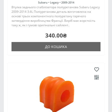
Subaru •
Legacy •
2009-2014
Втулка заднього стабілізатора поліуретанова Subaru Legacy
2009-2014 3.6L Поліуретанова деталь виготовлена на
основі трьох компонентного поліуретану гарячого
затвердіння виробництва Франції. Виріб має жорсткість
таку ж, як і гумові оригінальні сайлент..
340.00₴
ДО КОШИКА