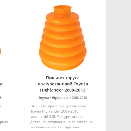
Пильник шруса
ta
поліуретановий Toyota
Highlander 2008-2013
зовнішній 3,0L
3
Toyota •
Highlander •
2008-2013
й
Пильник шруса поліуретановий
Toyota Highlander 2008-2013
зовнішній 3,0L Поліуретанова
трьох
деталь виготовлена на основі трьох
компонентного поліуретану