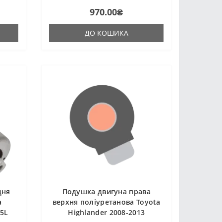
цтва
гарячого затвердіння виробництва
970.00₴
аку ж,
Франції. Виріб має жорсткість таку ж,
..
як і гумові оригінальні сайлентб..
ДО КОШИКА
дня
Подушка двигуна права
a
верхня поліуретанова Toyota
,5L
Highlander 2008-2013