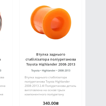
Втулка заднього
a
стабілізатора поліуретанова
Toyota Highlander 2008-2013
2.4l
3
Toyota •
Highlander •
2008-2013
ова
Втулка заднього стабілізатора
поліуретанова Toyota Highlander
лена
2008-2013 2.4l Поліуретанова деталь
виготовлена на основі трьох
ння
компонентного поліуретану
є
гарячого затвердіння виробництва
340.00₴
Франції. Виріб має жорсткість таку ж,