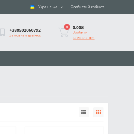
Українська
Особистий кабінет
0.00₴
0
+380502060792
Зробити
Замовити дзвінок
замовлення