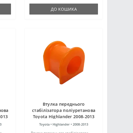
..
як і гумові оригінальні сай..
ДО КОШИКА
Втулка переднього
нова
стабілізатора поліуретанова
2013
Toyota Highlander 2008-2013
3.5L
3
Toyota •
Highlander •
2008-2013
а
Втулка переднього стабілізатора