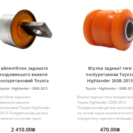
Cайлентблок заднього
Втулка задньої тяги
поздовжнього важеля
поліуретанова Toyot
оліуретановий Toyota
Highlander 2008-2013
Highlander 2008-2013
Toyota •
Highlander •
2008-2013
Toyota •
Highlander •
2008-201
ентблок заднього
Втулка задньої тяги поліуретан
овжнього важеля
Toyota Highlander 2008-2013
ретановий Toyota Highlander
Поліуретанова деталь виготов
2013 Поліуретанова деталь
на основі трьох компонентного
овлена на основі трьох
поліуретану гарячого затверді
онентного поліуретану
виробництва Франції. Виріб ма
2 410.00₴
470.00₴
чого затвердіння виробництва
жорсткість таку ж, як і гумові