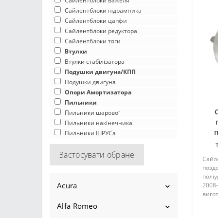
Сайлентблоки важеля
Сайлентблоки підрамника
Сайлентблоки цапфи
Сайлентблоки редуктора
Сайлентблоки тяги
Втулки
Втулки стабілізатора
Подушки двигуна/КПП
Подушки двигуна
Опори Амортизатора
Пильники
Пильники шарової
Пильники накінечника
п
Пильники ШРУСа
Застосувати обране
Cайл
позд
поліу
Acura
2008-
вигот
комп
Alfa Romeo
Ilx
гаря