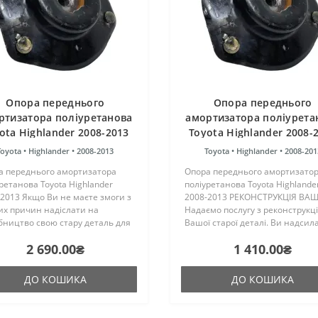
Опора переднього
Опора переднього
ртизатора поліуретанова
амортизатора поліурета
ota Highlander 2008-2013
Toyota Highlander 2008-
РЕКОНСТРУКЦІЯ ВАШО
Toyota •
Highlander •
2008-2013
Toyota •
Highlander •
2008-201
а переднього амортизатора
Опора переднього амортизато
ретанова Toyota Highlander
поліуретанова Toyota Highlande
2013 Якщо Ви не маєте змоги з
2008-2013 РЕКОНСТРУКЦІЯ ВАШ
их причин надіслати на
Надаємо послугу з реконструкці
бництво свою стару деталь для
Вашої старої деталі. Ви надсил
струкції, то компанія "ПоліПро"
свою стару деталь на реконстр
2 690.00₴
1 410.00₴
надати послугу з пошуку та
ми виконуємо роботу з віднов
лі металевого крон..
та відправляємо Ваш..
ДО КОШИКА
ДО КОШИКА