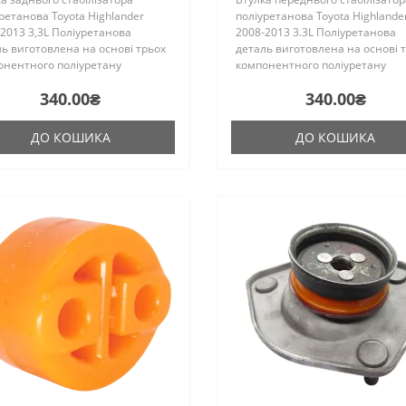
ретанова Toyota Highlander
поліуретанова Toyota Highlande
2013 3,3L Поліуретанова
2008-2013 3.3L Поліуретанова
ь виготовлена на основі трьох
деталь виготовлена на основі 
онентного поліуретану
компонентного поліуретану
чого затвердіння виробництва
гарячого затвердіння виробни
340.00₴
340.00₴
ії. Виріб має жорсткість таку ж,
Франції. Виріб має жорсткість т
гумові оригінальні сай..
як і гумові оригінальні с..
ДО КОШИКА
ДО КОШИКА