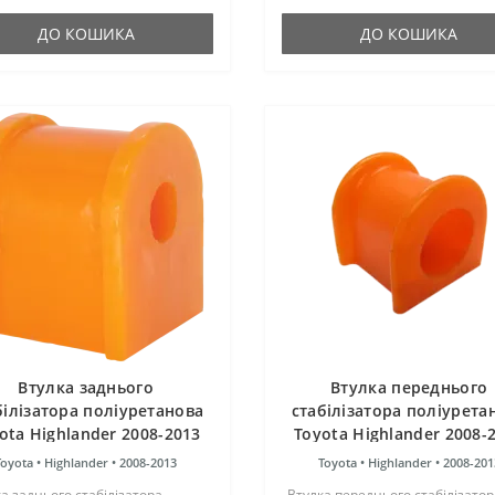
ії. Виріб має жорсткість таку ж,
оригінальні сайлентблоки. Уста
гумові оригінал..
ДО КОШИКА
ДО КОШИКА
Втулка заднього
Втулка переднього
білізатора поліуретанова
стабілізатора поліурета
ota Highlander 2008-2013
Toyota Highlander 2008-
3,3L
3.3L
Toyota •
Highlander •
2008-2013
Toyota •
Highlander •
2008-201
а заднього стабілізатора
Втулка переднього стабілізатор