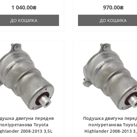
чого затвердіння виробництва
гарячого затвердіння виробни
1 040.00₴
970.00₴
ії. Виріб має жорсткість таку ж,
Франції. Виріб має жорсткість т
гумові оригінальні
як і гумові оригінальні сайлентб
нтблоки...
ДО КОШИКА
ДО КОШИКА
душка двигуна передня
Подушка двигуна пере
поліуретанова Toyota
поліуретанова Toyot
ghlander 2008-2013 3,5L
Highlander 2008-2013 3