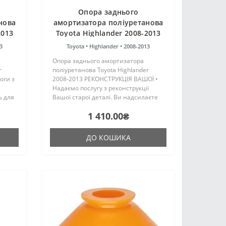
Опора заднього
нова
амортизатора поліуретанова
2013
Toyota Highlander 2008-2013
РЕКОНСТРУКЦІЯ ВАШОЇ
3
Toyota •
Highlander •
2008-2013
Опора заднього амортизатора
r
поліуретанова Toyota Highlander
оги з
2008-2013 РЕКОНСТРУКЦІЯ ВАШОЇ •
Надаємо послугу з реконструкції
ь для
Вашої старої деталі. Ви надсилаєте
іПро"
свою стару деталь на реконструкцію,
1 410.00₴
та
ми виконуємо роботу з відновлення
та відправляємо Вашу ..
ДО КОШИКА