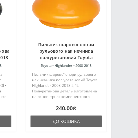
Пильник шарової опори
нова
рульового накінечника
2013
поліуретановий Toyota
Ї
Highlander 2008-2013 2,4L
3
Toyota •
Highlander •
2008-2013
ра
Пильник шарової опори рульового
r
накінечника поліуретановий Toyota
ОЇ •
Highlander 2008-2013 2,4L
ї
Поліуретанова деталь виготовлена
аєте
на основі трьох компонентного
укцію,
поліуретану гарячого затвердіння
240.00₴
лення
виробництва Франції. Виріб має
жорсткість таку ж, як і гумові ..
ДО КОШИКА