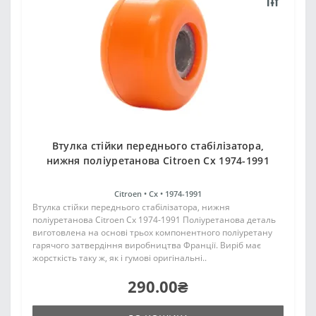
Втулка стійки переднього стабілізатора,
нижня поліуретанова Citroen Cx 1974-1991
Citroen •
Cx •
1974-1991
Втулка стійки переднього стабілізатора, нижня
поліуретанова Citroen Cx 1974-1991 Поліуретанова деталь
виготовлена на основі трьох компонентного поліуретану
гарячого затвердіння виробництва Франції. Виріб має
жорсткість таку ж, як і гумові оригінальні..
290.00₴