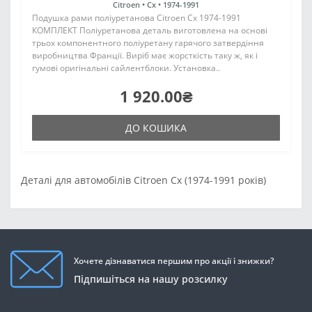
Citroen •
Cx •
1974-1991
Подушка рами поліуретанова Citroen Cx 1974-1991
КОМПЛЕКТ Поліуретанова деталь виготовлена на основі
трьох компонентного поліуретану гарячого затвердіння
виробництва Франції. Виріб має жорсткість таку ж, як і
гумові оригінальні сайлентблоки. Установка..
1 920.00₴
ДО КОШИКА
Деталі для автомобілів Citroen Cx (1974-1991 років)
Хочете дізнаватися першим про акції і знижки?
Підпишіться на нашу розсилку