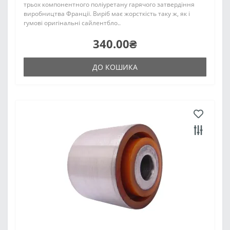
трьох компонентного поліуретану гарячого затвердіння
виробництва Франції. Виріб має жорсткість таку ж, як і
гумові оригінальні сайлентбло..
340.00₴
ДО КОШИКА