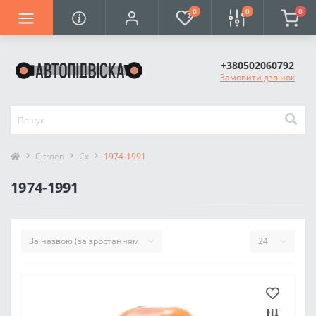
0
0
0
+380502060792
Замовити дзвінок
Citroen
Cx
1974-1991
1974-1991