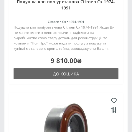
Подушка кпп поліуретанова Citroen Cx 1974-
1991
Citroen •
Cx •
1974-1991
Подушка кпп поліуретанова Citroen Cx 1974-1991 Якщо Ви
не маєте змоги з певних причин надіслати на
виробництво свою стару деталь для реконструкції, то
компанія "ПоліПро" може надати послугу з пошуку та
купівлі металевого кронштейна, заощаджуючи Ваш ч..
9 810.00₴
ДО КОШИКА