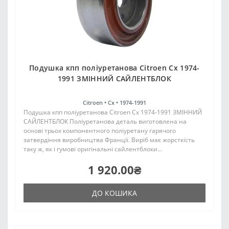
Подушка кпп поліуретанова Citroen Cx 1974-
1991 ЗМІННИЙ САЙЛЕНТБЛОК
Citroen •
Cx •
1974-1991
Подушка кпп поліуретанова Citroen Cx 1974-1991 ЗМІННИЙ
САЙЛЕНТБЛОК Поліуретанова деталь виготовлена на
основі трьох компонентного поліуретану гарячого
затвердіння виробництва Франції. Виріб має жорсткість
таку ж, як і гумові оригінальні сайлентблоки...
1 920.00₴
ДО КОШИКА