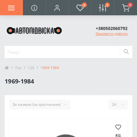
0
0
0
+380502060792
Замовити дзвінок
Fiat
128
1969-1984
1969-1984