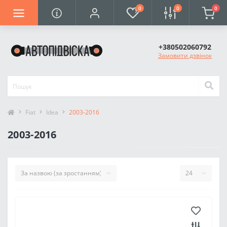
0
0
0
+380502060792
Замовити дзвінок
Fiat
Idea
2003-2016
2003-2016