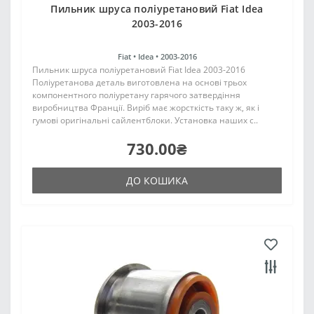
Пильник шруса поліуретановий Fiat Idea
2003-2016
Fiat •
Idea •
2003-2016
Пильник шруса поліуретановий Fiat Idea 2003-2016
Поліуретанова деталь виготовлена на основі трьох
компонентного поліуретану гарячого затвердіння
виробництва Франції. Виріб має жорсткість таку ж, як і
гумові оригінальні сайлентблоки. Установка наших с..
730.00₴
ДО КОШИКА