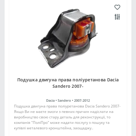
Подушка двигуна права поліуретанова Dacia
Sandero 2007-
Dacia •
Sandero •
2007-2012
Подушка двигуна права поліуретанова Dacia Sandero 2007-
Якщо Ви не маєте змоги з певних причин надіслати на
виробництво свою стару деталь для реконструкції, то
компанія "ПоліПро" може надати послугу з пошуку та
купівлі металевого кронштейна, заощаджу..