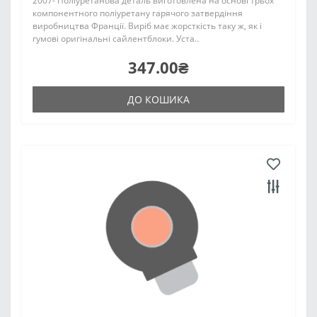
2007- Поліуретанова деталь виготовлена на основі трьох
компонентного поліуретану гарячого затвердіння
виробництва Франції. Виріб має жорсткість таку ж, як і
гумові оригінальні сайлентблоки. Уста..
347.00₴
ДО КОШИКА