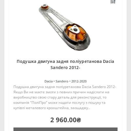
Подушка двигуна задня поліуретанова Dacia
Sandero 2012-
Dacia •
Sandero •
2012-2020
Подушка двигуна задня поліуретанова Dacia Sandero 2012-
Якщо Ви не маєте змоги з певних причин надіслати на
виробництво свою стару деталь для реконструкції, то
компанія "ПоліПро" може надати послугу з пошуку та
купівлі металевого кронштейна, заощаджу..
2 960.00₴