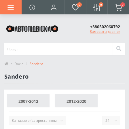
0
0
0
+380502060792
Замовити дзвінок
Dacia
Sandero
Sandero
2007-2012
2012-2020