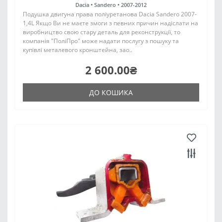
Dacia •
Sandero •
2007-2012
Подушка двигуна права поліуретанова Dacia Sandero 2007-
1,4L Якщо Ви не маєте змоги з певних причин надіслати на
виробництво свою стару деталь для реконструкції, то
компанія "ПоліПро" може надати послугу з пошуку та
купівлі металевого кронштейна, зао..
2 600.00₴
ДО КОШИКА