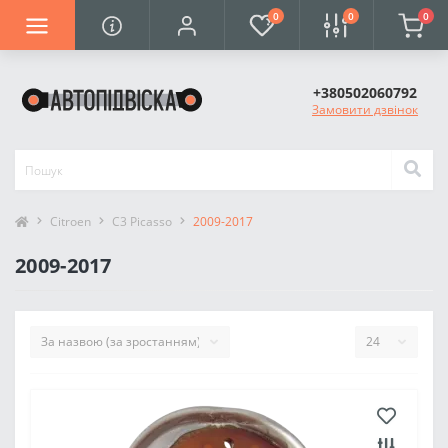
0
0
0
+380502060792
Замовити дзвінок
Citroen
C3 Picasso
2009-2017
2009-2017