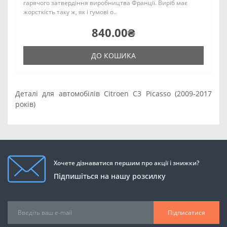
гарячого затвердіння виробництва Франції. Виріб має
жорсткість таку ж, як і гумові о..
840.00₴
ДО КОШИКА
Деталі для автомобілів Citroen C3 Picasso (2009-2017
років)
Хочете дізнаватися першим про акції і знижки?
Підпишіться на нашу розсилку
Підписатися