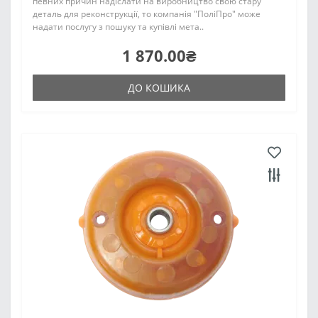
певних причин надіслати на виробництво свою стару
деталь для реконструкції, то компанія "ПоліПро" може
надати послугу з пошуку та купівлі мета..
1 870.00₴
ДО КОШИКА