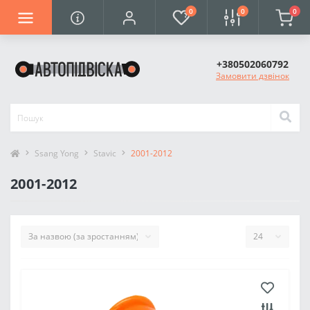
0
0
0
+380502060792
Замовити дзвінок
Ssang Yong
Stavic
2001-2012
2001-2012