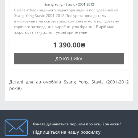
Ssang Yong •
Stavic •
2001-2012
Сайлентблок заднього редуктора задній поліуретановий
Ssang Yong Stavic 2001-2012 Поліуретанова деталь
виготовлена на основі трьох компонентного поліуретану
гарячого затвердіння виробництва Франції. Виріб має
жорсткість таку ж, як і гумові оригінальні..
1 390.00₴
ДО КОШИКА
Деталі для автомобілів Ssang Yong Stavic (2001-2012
років)
Хочете дізнаватися першим про акції і знижки?
Підпишіться на нашу розсилку