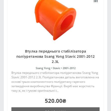
Втулка переднього стабілізатора
поліуретанова Ssang Yong Stavic 2001-2012
2.3L
Ssang Yong •
Stavic •
2001-2012
Втулка переднього стабілізатора поліуретанова Ssang Yong
Stavic 2001-2012 2.3L Поліуретанова деталь виготовлена на
основі трьох компонентного поліуретану гарячого
затвердіння виробництва Франції. Виріб має жорсткість
таку ж, як і гумові оригінальні с..
520.00₴