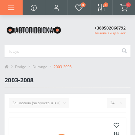
0
0
0
+380502060792
Замовити дзвінок
Dodge
Durango
2003-2008
2003-2008