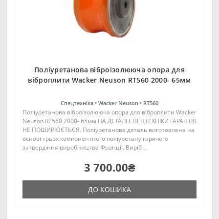
Поліуретанова віброізолююча опора для
віброплити Wacker Neuson RT560 2000- 65мм
Спецтехніка •
Wacker Neuson •
RT560
Поліуретанова віброізолююча опора для віброплити Wacker
Neuson RT560 2000- 65мм НА ДЕТАЛІ СПЕЦТЕХНІКИ ГАРАНТІЯ
НЕ ПОШИРЮЄТЬСЯ. Поліуретанова деталь виготовлена на
основі трьох компонентного поліуретану гарячого
затвердіння виробництва Франції. Виріб ..
3 700.00₴
ДО КОШИКА