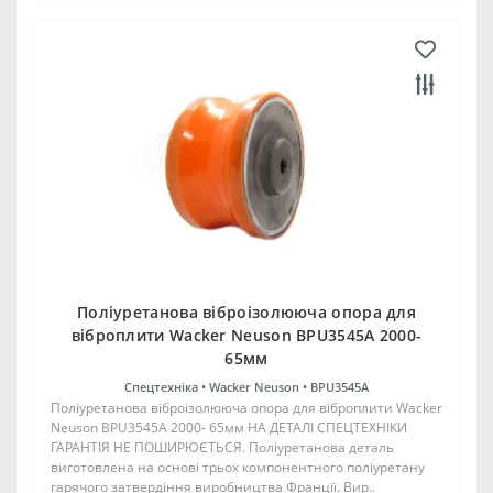
Поліуретанова віброізолююча опора для
віброплити Wacker Neuson BPU3545A 2000-
65мм
Спецтехніка •
Wacker Neuson •
BPU3545A
Поліуретанова віброізолююча опора для віброплити Wacker
Neuson BPU3545A 2000- 65мм НА ДЕТАЛІ СПЕЦТЕХНІКИ
ГАРАНТІЯ НЕ ПОШИРЮЄТЬСЯ. Поліуретанова деталь
виготовлена на основі трьох компонентного поліуретану
гарячого затвердіння виробництва Франції. Вир..