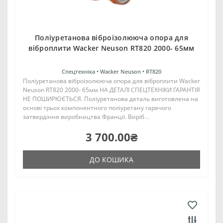
Поліуретанова віброізолююча опора для
віброплити Wacker Neuson RT820 2000- 65мм
Спецтехніка •
Wacker Neuson •
RT820
Поліуретанова віброізолююча опора для віброплити Wacker
Neuson RT820 2000- 65мм НА ДЕТАЛІ СПЕЦТЕХНІКИ ГАРАНТІЯ
НЕ ПОШИРЮЄТЬСЯ. Поліуретанова деталь виготовлена на
основі трьох компонентного поліуретану гарячого
затвердіння виробництва Франції. Виріб ..
3 700.00₴
ДО КОШИКА