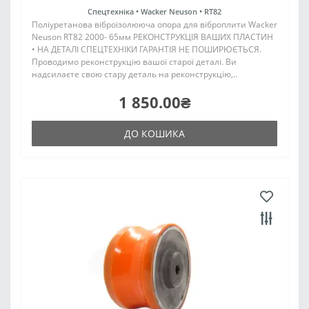
Спецтехніка •
Wacker Neuson •
RT82
Поліуретанова віброізолююча опора для віброплити Wacker
Neuson RT82 2000- 65мм РЕКОНСТРУКЦІЯ ВАШИХ ПЛАСТИН
• НА ДЕТАЛІ СПЕЦТЕХНІКИ ГАРАНТІЯ НЕ ПОШИРЮЄТЬСЯ.
Проводимо реконструкцію вашої старої деталі. Ви
надсилаєте свою стару деталь на реконструкцію,..
1 850.00₴
ДО КОШИКА