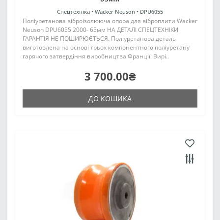
Спецтехніка •
Wacker Neuson •
DPU6055
Поліуретанова віброізолююча опора для віброплити Wacker
Neuson DPU6055 2000- 65мм НА ДЕТАЛІ СПЕЦТЕХНІКИ
ГАРАНТІЯ НЕ ПОШИРЮЄТЬСЯ. Поліуретанова деталь
виготовлена на основі трьох компонентного поліуретану
гарячого затвердіння виробництва Франції. Вирі..
3 700.00₴
ДО КОШИКА