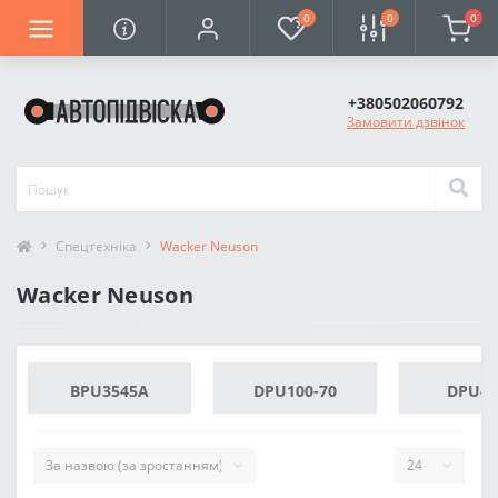
0
0
0
+380502060792
Замовити дзвінок
Спецтехніка
Wacker Neuson
Wacker Neuson
BPU3545A
DPU100-70
DPU40