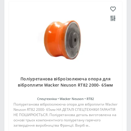
Поліуретанова віброізолююча опора для
віброплити Wacker Neuson RT82 2000- 65мм
Спецтехніка •
Wacker Neuson •
RT82
Поліуретанова віброізолююча опора для віброплити Wacker
Neuson RT82 2000- 65мм НА ДЕТАЛІ СПЕЦТЕХНІКИ ГАРАНТІЯ
НЕ ПОШИРЮЄТЬСЯ. Поліуретанова деталь виготовлена на
основі трьох компонентного поліуретану гарячого
затвердіння виробництва Франції. Виріб м..