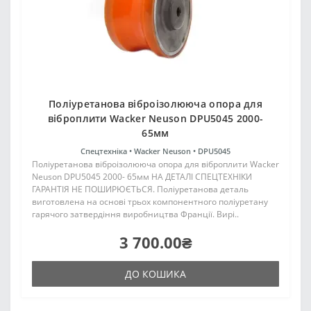
Поліуретанова віброізолююча опора для
віброплити Wacker Neuson DPU5045 2000-
65мм
Спецтехніка •
Wacker Neuson •
DPU5045
Поліуретанова віброізолююча опора для віброплити Wacker
Neuson DPU5045 2000- 65мм НА ДЕТАЛІ СПЕЦТЕХНІКИ
ГАРАНТІЯ НЕ ПОШИРЮЄТЬСЯ. Поліуретанова деталь
виготовлена на основі трьох компонентного поліуретану
гарячого затвердіння виробництва Франції. Вирі..
3 700.00₴
ДО КОШИКА