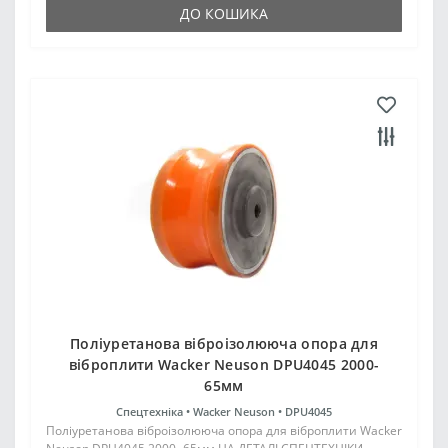
ДО КОШИКА
Поліуретанова віброізолююча опора для
віброплити Wacker Neuson DPU4045 2000-
65мм
Спецтехніка •
Wacker Neuson •
DPU4045
Поліуретанова віброізолююча опора для віброплити Wacker