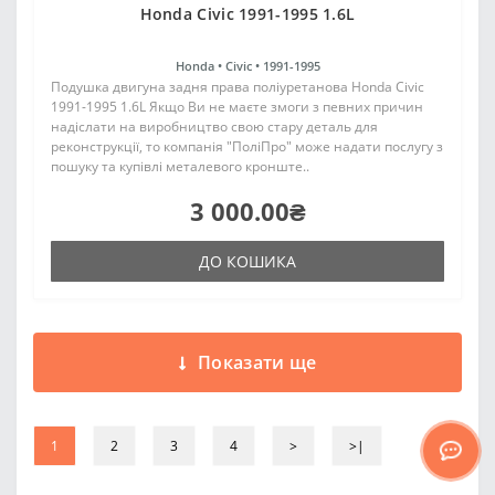
Honda Civic 1991-1995 1.6L
Honda •
Civic •
1991-1995
Подушка двигуна задня права поліуретанова Honda Civic
1991-1995 1.6L Якщо Ви не маєте змоги з певних причин
надіслати на виробництво свою стару деталь для
реконструкції, то компанія "ПоліПро" може надати послугу з
пошуку та купівлі металевого кронште..
3 000.00₴
ДО КОШИКА
Показати ще
1
2
3
4
>
>|