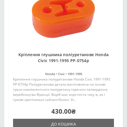
Кріплення глушника поліуретанове Honda
Civic 1991-1995 PP-0754p
Honda •
Civic •
1991-1995
Кріплення глушника поліуретанове Honda Civic 1991-1995
PP-0754p Поліуретанова деталь виготовлена на основі
трьох компонентного поліуретану гарячого затвердіння
виробництва Франції. Виріб має жорсткість таку ж, як і
гумові оригінальні сайлентблоки. Ус..
430.00₴
ДО КОШИКА