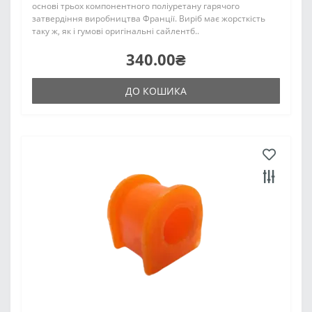
основі трьох компонентного поліуретану гарячого
затвердіння виробництва Франції. Виріб має жорсткість
таку ж, як і гумові оригінальні сайлентб..
340.00₴
ДО КОШИКА