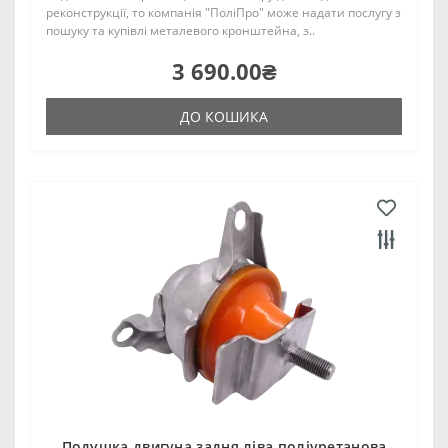
реконструкції, то компанія "ПоліПро" може надати послугу з
пошуку та купівлі металевого кронштейна, з..
3 690.00₴
ДО КОШИКА
Подушка двигуна задня ліва поліуретанова