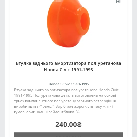
Втулка заднього амортизатора поліуретанова
Honda Civic 1991-1995
Honda •
Civic •
1991-1995
Втулка заднього амортизатора поліуретанова Honda Civic
1991-1995 Поліуретанова деталь виготовлена на основі
трьох компонентного поліуретану гарячого затвердіння
виробництва Франції. Виріб має жорсткість таку ж, як і
гумові оригінальні сайлентблоки. У..
240.00₴