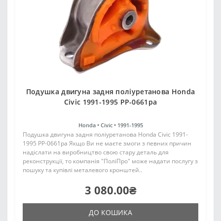
Подушка двигуна задня поліуретанова Honda
Civic 1991-1995 PP-0661pa
Honda •
Civic •
1991-1995
Подушка двигуна задня поліуретанова Honda Civic 1991-
1995 PP-0661pa Якщо Ви не маєте змоги з певних причин
надіслати на виробництво свою стару деталь для
реконструкції, то компанія "ПоліПро" може надати послугу з
пошуку та купівлі металевого кронштей..
3 080.00₴
ДО КОШИКА