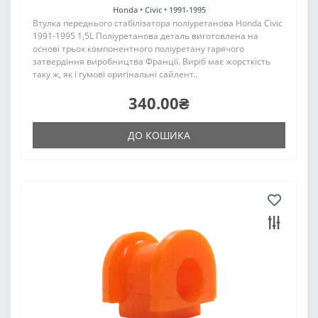
Honda •
Civic •
1991-1995
Втулка переднього стабілізатора поліуретанова Honda Civic
1991-1995 1,5L Поліуретанова деталь виготовлена на
основі трьох компонентного поліуретану гарячого
затвердіння виробництва Франції. Виріб має жорсткість
таку ж, як і гумові оригінальні сайлент..
340.00₴
ДО КОШИКА