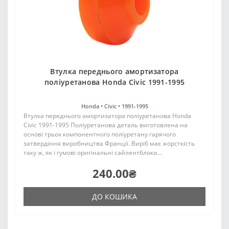
Втулка переднього амортизатора
поліуретанова Honda Civic 1991-1995
Honda •
Civic •
1991-1995
Втулка переднього амортизатора поліуретанова Honda
Civic 1991-1995 Поліуретанова деталь виготовлена на
основі трьох компонентного поліуретану гарячого
затвердіння виробництва Франції. Виріб має жорсткість
таку ж, як і гумові оригінальні сайлентблоки...
240.00₴
ДО КОШИКА