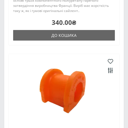
основі трьох компонентного поліуретану гарячого
затвердіння виробництва Франції. Виріб має жорсткість
таку ж, як і гумові оригінальні сайлент..
340.00₴
ДО КОШИКА