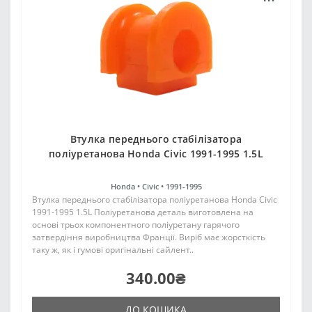
Втулка переднього стабілізатора
поліуретанова Honda Civic 1991-1995 1.5L
Honda •
Civic •
1991-1995
Втулка переднього стабілізатора поліуретанова Honda Civic
1991-1995 1.5L Поліуретанова деталь виготовлена на
основі трьох компонентного поліуретану гарячого
затвердіння виробництва Франції. Виріб має жорсткість
таку ж, як і гумові оригінальні сайлент..
340.00₴
ДО КОШИКА