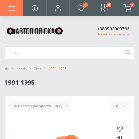
0
0
0
+380502060792
Замовити дзвінок
Honda
Civic
1991-1995
1991-1995