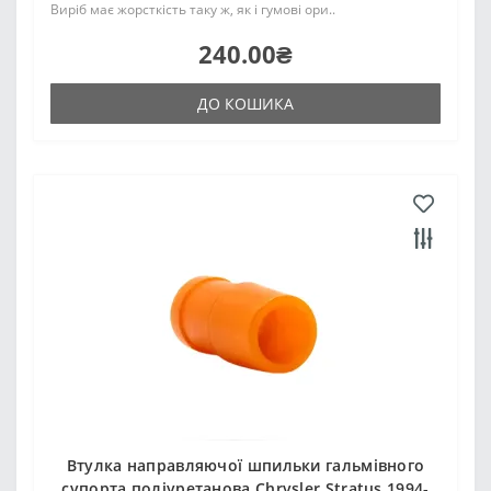
Виріб має жорсткість таку ж, як і гумові ори..
240.00₴
ДО КОШИКА
Втулка направляючої шпильки гальмівного
супорта поліуретанова Chrysler Stratus 1994-