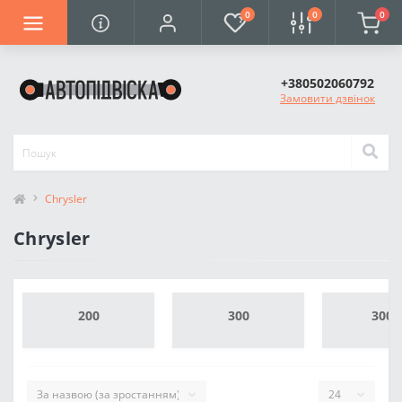
0
0
0
+380502060792
Замовити дзвінок
Chrysler
Chrysler
200
300
300