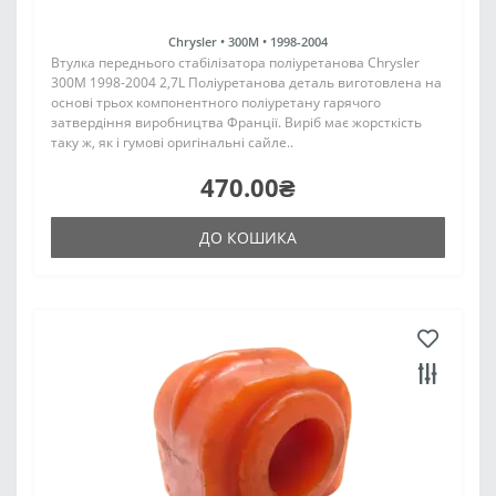
Chrysler •
300M •
1998-2004
Втулка переднього стабілізатора поліуретанова Chrysler
300M 1998-2004 2,7L Поліуретанова деталь виготовлена на
основі трьох компонентного поліуретану гарячого
затвердіння виробництва Франції. Виріб має жорсткість
таку ж, як і гумові оригінальні сайле..
470.00₴
ДО КОШИКА