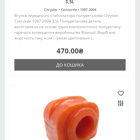
3,5L
Chrysler •
Concorde •
1997-2004
Втулка переднього стабілізатора поліуретанова Chrysler
Concorde 1997-2004 3,5L Поліуретанова деталь
виготовлена на основі трьох компонентного поліуретану
гарячого затвердіння виробництва Франції. Виріб має
жорсткість таку ж, як і гумові оригінальні с..
470.00₴
ДО КОШИКА