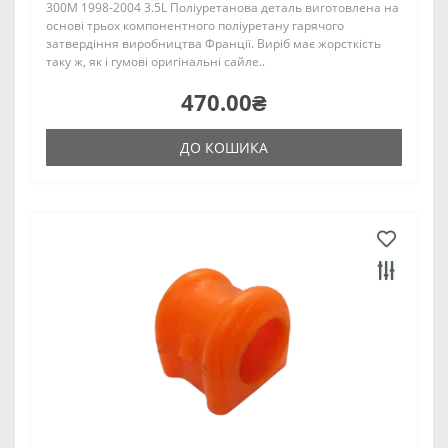
300M 1998-2004 3.5L Поліуретанова деталь виготовлена на
основі трьох компонентного поліуретану гарячого
затвердіння виробництва Франції. Виріб має жорсткість
таку ж, як і гумові оригінальні сайле..
470.00₴
ДО КОШИКА