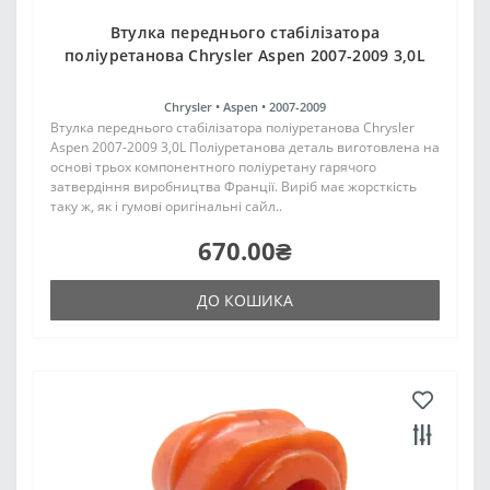
Втулка переднього стабілізатора
поліуретанова Chrysler Aspen 2007-2009 3,0L
Chrysler •
Aspen •
2007-2009
Втулка переднього стабілізатора поліуретанова Chrysler
Aspen 2007-2009 3,0L Поліуретанова деталь виготовлена на
основі трьох компонентного поліуретану гарячого
затвердіння виробництва Франції. Виріб має жорсткість
таку ж, як і гумові оригінальні сайл..
670.00₴
ДО КОШИКА