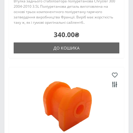
Втулка заднього стабілізатора поліуретанова Chrysler 300
2004-2010 3.5L Поліуретанова деталь виготовлена на
основі трьох компонентного поліуретану гарячого
затвердіння виробництва Франції. Виріб має жорсткість
таку ж, як і гумові оригінальні сайлентб..
340.00₴
ДО КОШИКА