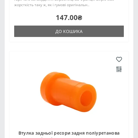
жорсткість таку ж, як і гумові оригінальн..
147.00₴
ДО КОШИКА
Втулка задньої ресори задня поліуретанова