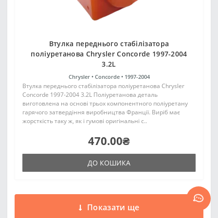
Втулка переднього стабілізатора
поліуретанова Chrysler Concorde 1997-2004
3.2L
Chrysler •
Concorde •
1997-2004
Втулка переднього стабілізатора поліуретанова Chrysler
Concorde 1997-2004 3.2L Поліуретанова деталь
виготовлена на основі трьох компонентного поліуретану
гарячого затвердіння виробництва Франції. Виріб має
жорсткість таку ж, як і гумові оригінальні с..
470.00₴
ДО КОШИКА
Показати ще