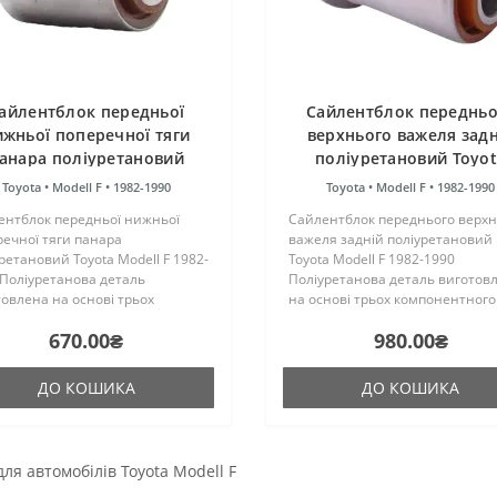
айлентблок передньої
Сайлентблок передньо
ижньої поперечної тяги
верхнього важеля задн
анара поліуретановий
поліуретановий Toyo
yota Modell F 1982-1990
Modell F 1982-1990
Toyota •
Modell F •
1982-1990
Toyota •
Modell F •
1982-1990
ентблок передньої нижньої
Сайлентблок переднього верхн
ечної тяги панара
важеля задній поліуретановий
ретановий Toyota Modell F 1982-
Toyota Modell F 1982-1990
 Поліуретанова деталь
Поліуретанова деталь виготов
овлена на основі трьох
на основі трьох компонентного
онентного поліуретану
поліуретану гарячого затверді
670.00₴
980.00₴
чого затвердіння виробництва
виробництва Франції. Виріб ма
ії. Виріб має жорсткість таку ж,
жорсткість таку ж, як і гумові ори
умов..
ДО КОШИКА
ДО КОШИКА
для автомобілів Toyota Modell F