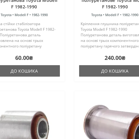
іуретанова Toyota Modell
поліуретанове Toyota Mo
F 1982-1990
F 1982-1990
Toyota •
Modell F •
1982-1990
Toyota •
Modell F •
1982-1990
а стійки стабілізатора
Кріплення глушника поліурета
ретанова Toyota Modell F 1982-
Toyota Modell F 1982-1990
 Поліуретанова деталь
Поліуретанова деталь виготов
овлена на основі трьох
на основі трьох компонентного
онентного поліуретану
поліуретану гарячого затверді
чого затвердіння виробництва
виробництва Франції. Виріб ма
60.00₴
240.00₴
ії. Виріб має жорсткість таку ж,
жорсткість таку ж, як і гумові
гумові оригінальні
оригінальні сайлентблоки. Уста
нтблоки..
ДО КОШИКА
ДО КОШИКА