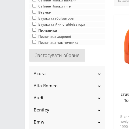
Сайлентблоки важеля
Сайлентблоки тяги
Втулки
Втулки стабілізатора
Втулки стійки стабілізатора
Пильники
Пильники шарової
Пильники накінечника
Застосувати обране
Acura
Alfa Romeo
Ilx
ста
2012-2015
Legend
Audi
145
To
2015-2022
1986-1995
Mdx
1994-2001
146
Bentley
100
Втулк
2001-2006
Rdx
1994-2001
147
1968-1976
200
Bmw
Bentayga
поліу
1990 