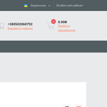
Українська
Особистий кабінет
0.00₴
0
+380502060792
Зробити
Замовити дзвінок
замовлення