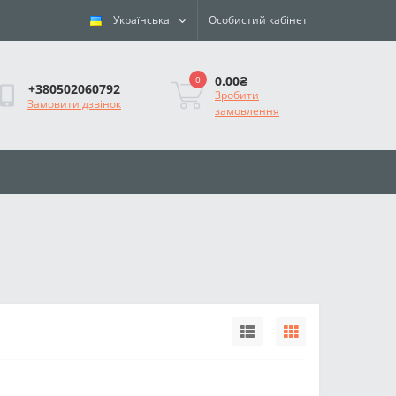
Українська
Особистий кабінет
0.00₴
0
+380502060792
Зробити
Замовити дзвінок
замовлення