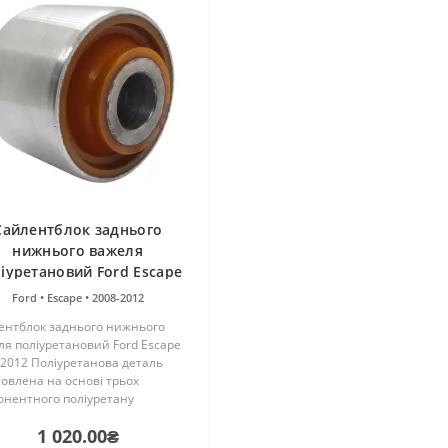
Сайлентблок заднього
нижнього важеля
іуретановий Ford Escape
2008-2012
Ford •
Escape •
2008-2012
ентблок заднього нижнього
я поліуретановий Ford Escape
2012 Поліуретанова деталь
овлена на основі трьох
онентного поліуретану
чого затвердіння виробництва
1 020.00₴
ії. Виріб має жорсткість таку ж,