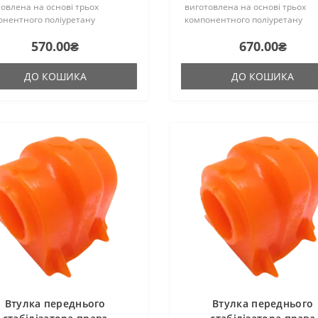
овлена на основі трьох
виготовлена на основі трьох
онентного поліуретану
компонентного поліуретану
чого затвердіння виробництва
гарячого затвердіння виробни
570.00₴
670.00₴
ії. Виріб має жорсткість таку ж,
Франції. Виріб має жорсткість т
гумові оригінальні сайлентблок..
як і гумові оригінальні сайл..
ДО КОШИКА
ДО КОШИКА
Втулка переднього
Втулка переднього