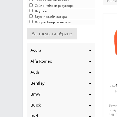
Сайлентблоки важеля
Сайлентблоки редуктора
Втулки
Втулки стабілізатора
Опори Амортизатора
Застосувати обране
Acura
Alfa Romeo
Ilx
2012-2015
Legend
Audi
145
2015-2022
1986-1995
Mdx
1994-2001
146
Bentley
100
ста
F
2001-2006
Rdx
1994-2001
147
1968-1976
200
Bmw
Bentayga
2006-2013
2006-2012
1976-1982
Rl
2000-2010
155
1976-1982
50
2015-
Continental
Buick
E10
Втулк
поліу
2013-2020
1982-1991
1996-2004
1979-1982
Rsx
1992-1998
156
1974-1978
80
2003-
3.5L 
1966-1977
E12
Byd
Allure