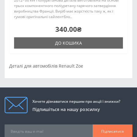
2012- 66 kW Поліуретанова деталь виготовлена на основі
трьох компонентного поліуретану гарячого затвердіння
виробництва Франції. Виріб має жорсткість таку ж, як і
гумові оригінальні сайлентбло..
340.00₴
ДО КОШИКА
Деталі для автомобілів Renault Zoe
Хочете дізнаватися першим про акції і знижки?
Підпишіться на нашу розсилку
Підписатися