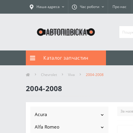
Наша адреса
Час роботи
Про нас
Каталог запчастин
Chevrolet
Viva
2004-2008
2004-2008
Acura
Alfa Romeo
Ilx