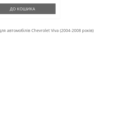
нальні сайлентблоки.
овк..
ДО КОШИКА
для автомобілів Chevrolet Viva (2004-2008 років)