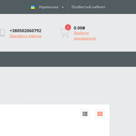
Українська
Особистий кабінет
0.00₴
0
+380502060792
Зробити
Замовити дзвінок
замовлення