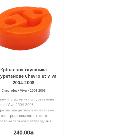
Кріплення глушника
іуретанове Chevrolet Viva
2004-2008
Chevrolet •
Viva •
2004-2008
лення глушника поліуретанове
olet Viva 2004-2008
уретанова деталь виготовлена
нові трьох компонентного
ретану гарячого затвердіння
ництва Франції. Виріб має
240.00₴
кість таку ж, як і гумові