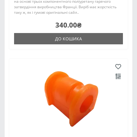
на основі трьох компонентного поліуретану гарячого
затвердіння виробництва Франції. Виріб має жорсткість
таку ж, як і гумові оригінальні сайл..
340.00₴
ДО КОШИКА