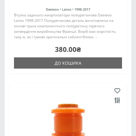
Daewoo •
Lanos •
1998-2017
Втулка заднього амортизатора поліуретанова Daewoo
Lanos 1998-2017 Поліуретанова деталь виготовлена на
основі трьох компонентного поліуретану гарячого
затвердіння виробництва Франції. Виріб має жорсткість
таку ж, як і гумові оригінальні сайлентблоки. ..
380.00₴
ДО КОШИКА