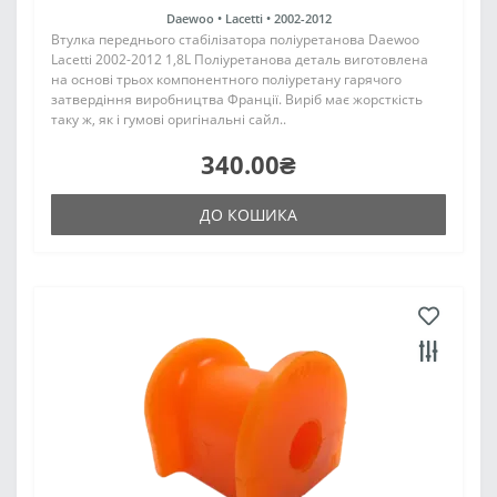
Daewoo •
Lacetti •
2002-2012
Втулка переднього стабілізатора поліуретанова Daewoo
Lacetti 2002-2012 1,8L Поліуретанова деталь виготовлена
на основі трьох компонентного поліуретану гарячого
затвердіння виробництва Франції. Виріб має жорсткість
таку ж, як і гумові оригінальні сайл..
340.00₴
ДО КОШИКА