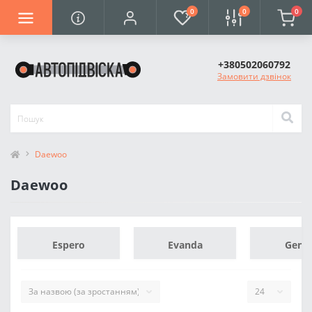
0
0
0
+380502060792
Замовити дзвінок
Daewoo
Daewoo
Espero
Evanda
Gent