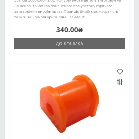
Evanda 2000-2004 2.0L Поліуретанова деталь виготовлена
на основі трьох компонентного поліуретану гарячого
затвердіння виробництва Франції. Виріб має жорсткість
таку ж, як і гумові оригінальні сайлент..
340.00₴
ДО КОШИКА