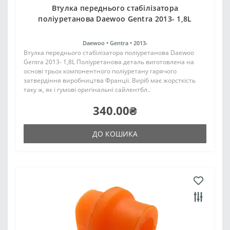
Втулка переднього стабілізатора
поліуретанова Daewoo Gentra 2013- 1,8L
Daewoo •
Gentra •
2013-
Втулка переднього стабілізатора поліуретанова Daewoo
Gentra 2013- 1,8L Поліуретанова деталь виготовлена на
основі трьох компонентного поліуретану гарячого
затвердіння виробництва Франції. Виріб має жорсткість
таку ж, як і гумові оригінальні сайлентбл..
340.00₴
ДО КОШИКА