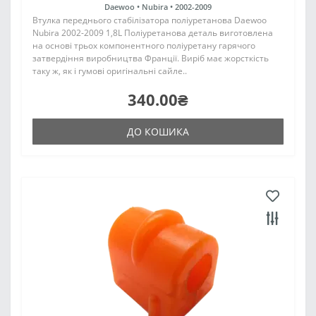
Daewoo •
Nubira •
2002-2009
Втулка переднього стабілізатора поліуретанова Daewoo
Nubira 2002-2009 1,8L Поліуретанова деталь виготовлена
на основі трьох компонентного поліуретану гарячого
затвердіння виробництва Франції. Виріб має жорсткість
таку ж, як і гумові оригінальні сайле..
340.00₴
ДО КОШИКА