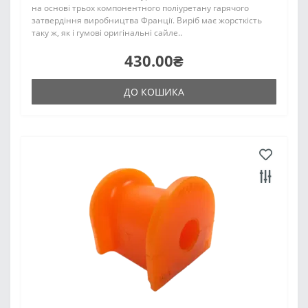
на основі трьох компонентного поліуретану гарячого
затвердіння виробництва Франції. Виріб має жорсткість
таку ж, як і гумові оригінальні сайле..
430.00₴
ДО КОШИКА