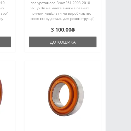
010
поліуретанова Bmw E61 2003-2010
мо
Якщо Ви не маєте змоги з певних
тарої
причин надіслати на виробництво
ру
свою стару деталь для реконструкції,
то компанія "ПоліПро" може надати
3 100.00₴
я та
послугу з пошуку та купівлі
.
металевого кронштейна,
заощаджуюч..
ДО КОШИКА