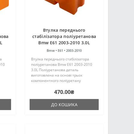
Втулка переднього
нова
стабілізатора поліуретанова
0L
Bmw E61 2003-2010 3.0L
Bmw •
E61 •
2003-2010
а
Втулка переднього стабілізатора
010
поліуретанова Bmw E61 2003-2010
3.0L Поліуретанова деталь
виготовлена на основі трьох
компонентного поліуретану
цтва
гарячого затвердіння виробництва
470.00₴
аку ж,
Франції. Виріб має жорсткість таку ж,
лок..
як і гумові оригінальні сайлентблок..
ДО КОШИКА