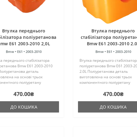
Втулка переднього
Втулка переднього
білізатора поліуретанова
стабілізатора поліурета
mw E61 2003-2010 2,0L
Bmw E61 2003-2010 2.
Bmw •
E61 •
2003-2010
Bmw •
E61 •
2003-2010
а переднього стабілізатора
Втулка переднього стабілізатор
уретанова Bmw E61 2003-2010
поліуретанова Bmw E61 2003-2
Поліуретанова деталь
2.0L Поліуретанова деталь
овлена на основі трьох
виготовлена на основі трьох
онентного поліуретану
компонентного поліуретану
чого затвердіння виробництва
гарячого затвердіння виробни
470.00₴
470.00₴
ії. Виріб має жорсткість таку ж,
Франції. Виріб має жорсткість т
гумові оригінальні сайлентблок..
як і гумові оригінальні сайлентб
ДО КОШИКА
ДО КОШИКА