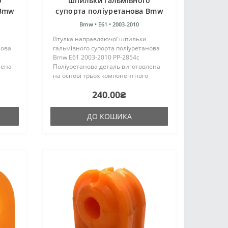
о
шпильки гальмівного
 Bmw
супорта поліуретанова Bmw
6
E61 2003-2010 PP-2854c
Bmw •
E61 •
2003-2010
Втулка направляючої шпильки
нова
гальмівного супорта поліуретанова
Bmw E61 2003-2010 PP-2854c
лена
Поліуретанова деталь виготовлена
на основі трьох компонентного
ння
поліуретану гарячого затвердіння
240.00₴
є
виробництва Франції. Виріб має
г..
жорсткість таку ж, як і гумові ори..
ДО КОШИКА