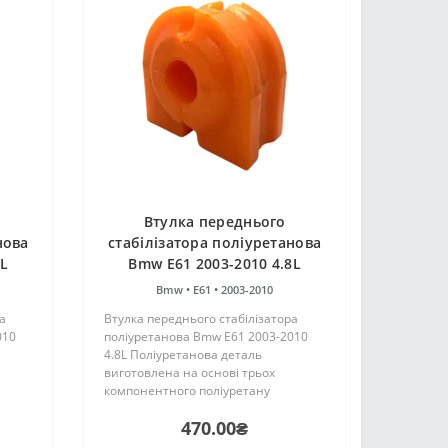
Втулка переднього
нова
стабілізатора поліуретанова
4L
Bmw E61 2003-2010 4.8L
Bmw •
E61 •
2003-2010
а
Втулка переднього стабілізатора
010
поліуретанова Bmw E61 2003-2010
4.8L Поліуретанова деталь
виготовлена на основі трьох
компонентного поліуретану
цтва
гарячого затвердіння виробництва
470.00₴
аку ж,
Франції. Виріб має жорсткість таку ж,
лок..
як і гумові оригінальні сайлентблок..