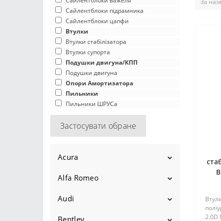
Сайлентблоки важеля
Сайлентблоки підрамника
Сайлентблоки цапфи
Втулки
Втулки стабілізатора
Втулки супорта
Подушки двигуна/КПП
Подушки двигуна
Опори Амортизатора
Пильники
Пильники ШРУСа
Застосувати обране
Acura
ста
B
Alfa Romeo
Ilx
2012-2015
Legend
Audi
145
Втулк
полі
2015-2022
1986-1995
2.0D 
Mdx
1994-2001
146
Bentley
100