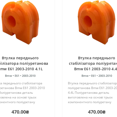
Втулка переднього
Втулка переднього
білізатора поліуретанова
стабілізатора поліурета
mw E61 2003-2010 4.1L
Bmw E61 2003-2010 4.
Bmw •
E61 •
2003-2010
Bmw •
E61 •
2003-2010
а переднього стабілізатора
Втулка переднього стабілізатор
уретанова Bmw E61 2003-2010
поліуретанова Bmw E61 2003-2
Поліуретанова деталь
4.4L Поліуретанова деталь
овлена на основі трьох
виготовлена на основі трьох
онентного поліуретану
компонентного поліуретану
чого затвердіння виробництва
гарячого затвердіння виробни
470.00₴
470.00₴
ії. Виріб має жорсткість таку ж,
Франції. Виріб має жорсткість т
гумові оригінальні сайлентблок..
як і гумові оригінальні сайлентб