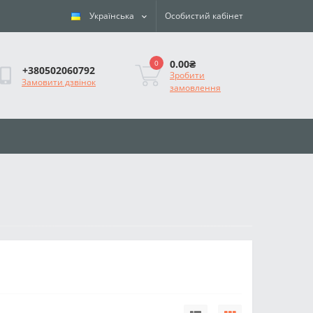
Українська
Особистий кабінет
0.00₴
0
+380502060792
Зробити
Замовити дзвінок
замовлення