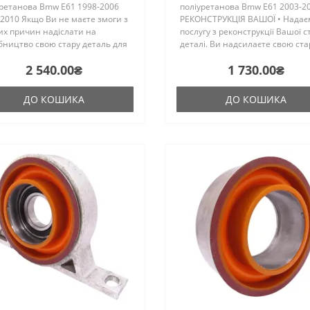
уретанова Bmw E61 1998-2006
поліуретанова Bmw E61 2003-2
2010 Якщо Ви не маєте змоги з
РЕКОНСТРУКЦІЯ ВАШОЇ • Надає
их причин надіслати на
послугу з реконструкції Вашої с
бництво свою стару деталь для
деталі. Ви надсилаєте свою ста
струкції, то компанія "ПоліПро"
деталь на реконструкцію, ми
2 540.00₴
1 730.00₴
надати послугу з пошуку та
виконуємо роботу з відновленн
лі металевого кроншт..
відправляємо Вашу деталь наз.
ДО КОШИКА
ДО КОШИКА