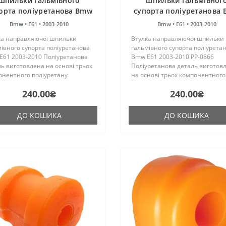
шпильки гальмівного
шпильки гальмівног
орта поліуретанова Bmw
супорта поліуретанова
E61 2003-2010
E61 2003-2010 PP-086
Bmw •
E61 •
2003-2010
Bmw •
E61 •
2003-2010
ка направляючої шпильки
Втулка направляючої шпильки
івного супорта поліуретанова
гальмівного супорта поліурета
E61 2003-2010 Поліуретанова
Bmw E61 2003-2010 PP-0866
ь виготовлена на основі трьох
Поліуретанова деталь виготов
онентного поліуретану
на основі трьох компонентного
чого затвердіння виробництва
поліуретану гарячого затверді
240.00₴
240.00₴
ії. Виріб має жорсткість таку ж,
виробництва Франції. Виріб ма
гумові оригінальні ..
жорсткість таку ж, як і гумові ори
ДО КОШИКА
ДО КОШИКА