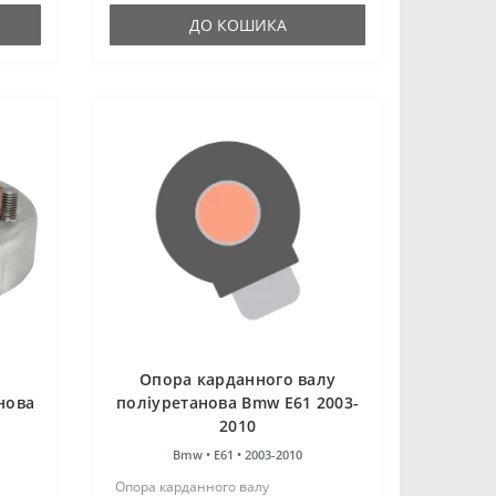
ДО КОШИКА
Опора карданного валу
нова
поліуретанова Bmw E61 2003-
2010
Ї
Bmw •
E61 •
2003-2010
Опора карданного валу