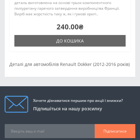
деталь виготовлена на основі трьох компонентного
поліуретану гарячого затвердіння виробництва Франції.
Виріб має жорсткість таку ж, як і гумові оригі..
240.00₴
ДО КОШИКА
Деталі для автомобілів Renault Dokker (2012-2016 років)
Хочете дізнаватися першим про акції і знижки?
Підпишіться на нашу розсилку
Підписатися