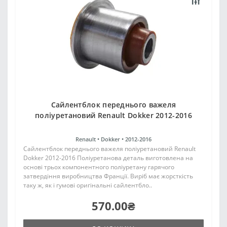
Cайлентблок переднього важеля
поліуретановий Renault Dokker 2012-2016
Renault •
Dokker •
2012-2016
Cайлентблок переднього важеля поліуретановий Renault
Dokker 2012-2016 Поліуретанова деталь виготовлена на
основі трьох компонентного поліуретану гарячого
затвердіння виробництва Франції. Виріб має жорсткість
таку ж, як і гумові оригінальні сайлентбло..
570.00₴