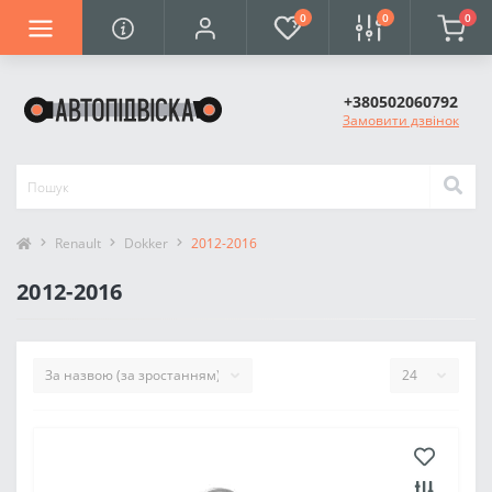
0
0
0
+380502060792
Замовити дзвінок
Renault
Dokker
2012-2016
2012-2016