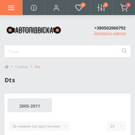
0
0
0
+380502060792
Замовити дзвінок
Cadillac
Dts
Dts
2005-2011