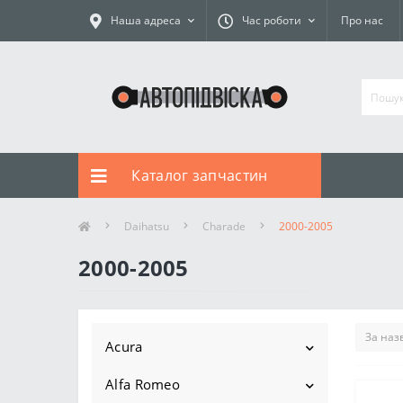
Наша адреса
Час роботи
Про нас
Каталог запчастин
Daihatsu
Charade
2000-2005
2000-2005
Acura
Alfa Romeo
Ilx