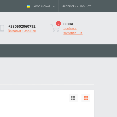
Українська
Особистий кабінет
0.00₴
0
+380502060792
Зробити
Замовити дзвінок
замовлення