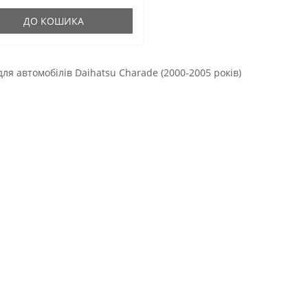
гумові оригінальні сай..
ДО КОШИКА
для автомобілів Daihatsu Charade (2000-2005 років)