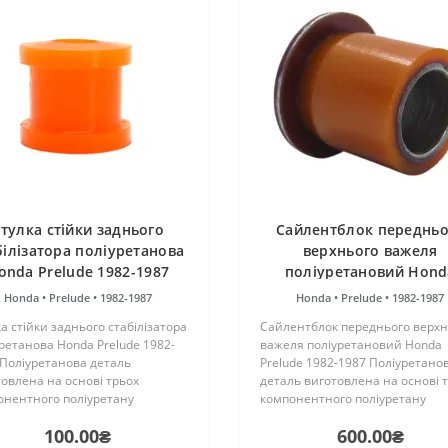
тулка стійки заднього
Сайлентблок передньо
білізатора поліуретанова
верхнього важеля
onda Prelude 1982-1987
поліуретановий Hond
Prelude 1982-1987
Honda •
Prelude •
1982-1987
Honda •
Prelude •
1982-1987
а стійки заднього стабілізатора
Сайлентблок переднього верхн
ретанова Honda Prelude 1982-
важеля поліуретановий Honda
 Поліуретанова деталь
Prelude 1982-1987 Поліуретано
овлена на основі трьох
деталь виготовлена на основі 
онентного поліуретану
компонентного поліуретану
чого затвердіння виробництва
гарячого затвердіння виробни
100.00₴
600.00₴
ії. Виріб має жорсткість таку ж,
Франції. Виріб має жорсткість т