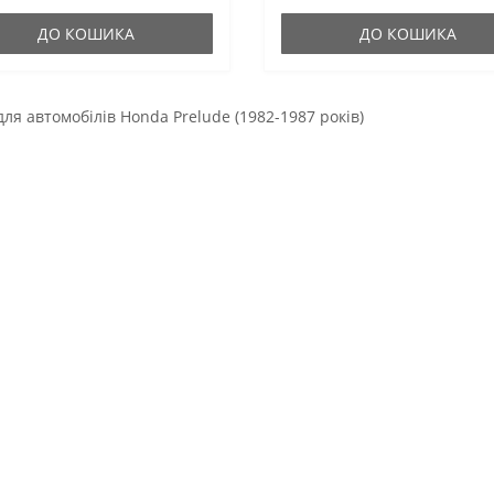
гумові оригінальні сайле..
як і гумові оригінальні с..
ДО КОШИКА
ДО КОШИКА
для автомобілів Honda Prelude (1982-1987 років)