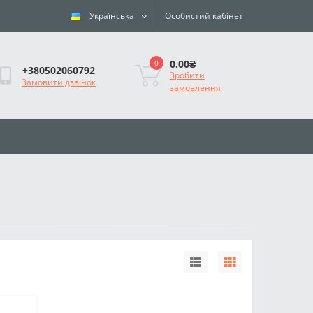
Українська
Особистий кабінет
0.00₴
0
+380502060792
Зробити
Замовити дзвінок
замовлення