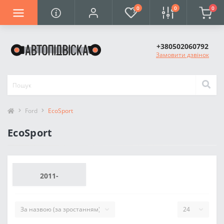
0
0
0
+380502060792
Замовити дзвінок
Ford
EcoSport
EcoSport
2011-