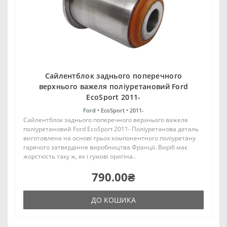
Сайлентблок заднього поперечного
верхнього важеля поліуретановий Ford
EcoSport 2011-
Ford •
EcoSport •
2011-
Сайлентблок заднього поперечного верхнього важеля
поліуретановий Ford EcoSport 2011- Поліуретанова деталь
виготовлена на основі трьох компонентного поліуретану
гарячого затвердіння виробництва Франції. Виріб має
жорсткість таку ж, як і гумові оригіна..
790.00₴
ДО КОШИКА