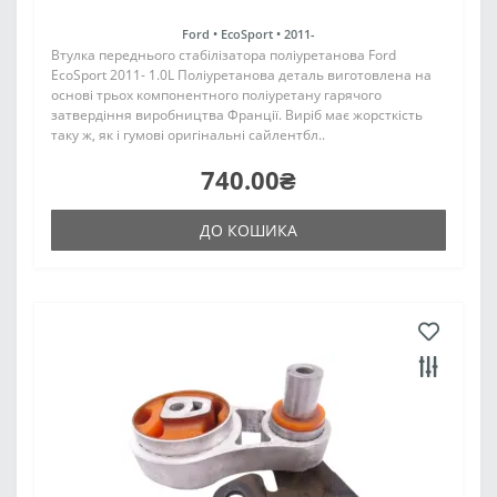
Ford •
EcoSport •
2011-
Втулка переднього стабілізатора поліуретанова Ford
EcoSport 2011- 1.0L Поліуретанова деталь виготовлена на
основі трьох компонентного поліуретану гарячого
затвердіння виробництва Франції. Виріб має жорсткість
таку ж, як і гумові оригінальні сайлентбл..
740.00₴
ДО КОШИКА