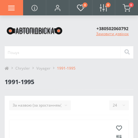
0
0
0
+380502060792
Замовити дзвінок
Chrysler
Voyager
1991-1995
1991-1995